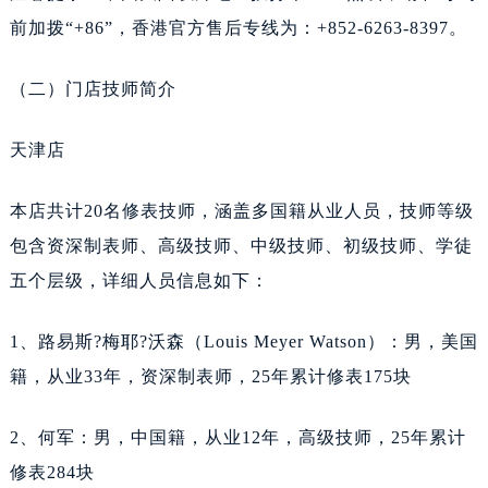
辽宁省辽阳市白塔区新运大街天梭售后服务中心（需提前预约）
前加拨“+86”，香港官方售后专线为：+852-6263-8397。
辽宁省盘锦市兴隆台区石油大街天梭售后服务中心（需提前预约）
辽宁省铁岭市银州区南马路天梭售后服务中心（需提前预约）
（二）门店技师简介
辽宁省营口市站前区市府路与渤海大街交叉口天梭售后服务中心（需提前预约）
辽宁省沈阳市沈河区中街路137号亨得利名表维修授权店1楼天梭售后服务中心（需提前预约）
天津店
辽宁省沈阳市沈河区中街路83号亨得利名表维修授权店1楼天梭售后服务中心（需提前预约）
北京市朝阳区建国门外大街甲6号华熙国际中心D座11层1102室天梭售后服务中心（需提前预约）
本店共计20名修表技师，涵盖多国籍从业人员，技师等级
北京市东城区东长安街1号王府井东方广场W3座6层602室天梭售后服务中心（需提前预约）
包含资深制表师、高级技师、中级技师、初级技师、学徒
河北省保定市竞秀区朝阳北大街北国先天下天梭售后服务中心（需提前预约）
五个层级，详细人员信息如下：
内蒙古自治区阿拉善盟市左旗土尔扈特大街天梭售后服务中心（需提前预约）
内蒙古自治区巴彦淖尔市临河区新华街天梭售后服务中心（需提前预约）
1、路易斯?梅耶?沃森（Louis Meyer Watson）：男，美国
内蒙古自治区包头市青山区幸福路甲3号王府井百货名表维修天梭售后服务中心（需提前预约）
籍，从业33年，资深制表师，25年累计修表175块
内蒙古自治区赤峰市红山区哈达街天梭售后服务中心（需提前预约）
内蒙古自治区鄂尔多斯市东胜区伊金霍洛街天梭售后服务中心（需提前预约）
2、何军：男，中国籍，从业12年，高级技师，25年累计
内蒙古自治区呼伦贝尔市海拉尔区中央街天梭售后服务中心（需提前预约）
修表284块