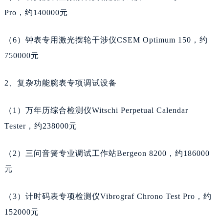
浙江省嘉兴市南湖区广益路705号嘉兴世界贸易中心A座13层1304室天梭售后服务中心（需提前预约）
Pro，约140000元
浙江省金华市金东区东市南街777号金华万达广场4号楼22楼2209室天梭售后服务中心（需提前预约）
（6）钟表专用激光摆轮干涉仪CSEM Optimum 150，约
浙江省丽水市莲都区解放街天梭售后服务中心（需提前预约）
浙江省宁波市江北区大闸南路500号来福士广场办公楼20层2009室天梭售后服务中心（需提前预约）
750000元
浙江省衢州市柯城区上街天梭售后服务中心（需提前预约）
2、复杂功能腕表专项调试设备
浙江省绍兴市越城区胜利东路379号世茂天际中心写字楼8层805室天梭售后服务中心（需提前预约）
浙江省舟山市定海区解放东路天梭售后服务中心（需提前预约）
（1）万年历综合检测仪Witschi Perpetual Calendar
澳门特别行政区大堂区议事亭前地（新马路）天梭售后服务中心（需提前预约）
Tester，约238000元
澳门特别行政区风顺堂区南湾大马路天梭售后服务中心（需提前预约）
澳门特别行政区花地玛堂区关闸广场天梭售后服务中心（需提前预约）
（2）三问音簧专业调试工作站Bergeon 8200，约186000
澳门特别行政区花王堂区大三巴商圈天梭售后服务中心（需提前预约）
元
澳门特别行政区嘉模堂区官也街天梭售后服务中心（需提前预约）
澳门省路氹城市金光大道天梭售后服务中心（需提前预约）
（3）计时码表专项检测仪Vibrograf Chrono Test Pro，约
澳门特别行政区望德堂区塔石广场天梭售后服务中心（需提前预约）
152000元
福建省福州市晋安区竹屿路6号东二环泰禾广场2号楼5层509室天梭售后服务中心（需提前预约）