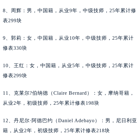
山西省太原市迎泽区迎泽街道解放路15号亨得利名表维修授权店3楼天梭售后服务中心（需提前预约）
8、周辉：男，中国籍，从业9年，中级技师，25年累计修
天津市和平区赤峰道136号天津国际金融中心26层2603室天梭售后服务中心（需提前预约）
表299块
安徽省安庆市迎江区人民路天梭售后服务中心（需提前预约）
安徽省蚌埠市蚌山区淮河路天梭售后服务中心（需提前预约）
9、郭莉：女，中国籍，从业10年，中级技师，25年累计
安徽省亳州市谯城区魏武大道天梭售后服务中心（需提前预约）
修表330块
安徽省池州市贵池区长江路天梭售后服务中心（需提前预约）
安徽省滁州市琅琊区南谯北路天梭售后服务中心（需提前预约）
10、王红：女，中国籍，从业5年，中级技师，25年累计
安徽省阜阳市颍州区颍州北路天梭售后服务中心（需提前预约）
修表299块
安徽省淮北市相山区淮海路天梭售后服务中心（需提前预约）
安徽省淮南市田家庵区国庆中路天梭售后服务中心（需提前预约）
11、克莱尔?伯纳德（Claire Bernard）：女，摩纳哥籍，
安徽省黄山市屯溪区黄山西路天梭售后服务中心（需提前预约）
从业2年，初级技师，25年累计修表198块
安徽省六安市金安区解放中路天梭售后服务中心（需提前预约）
安徽省马鞍山市雨山区湖南西路天梭售后服务中心（需提前预约）
12、丹尼尔·阿德巴约（Daniel Adebayo）：男，尼日利亚
安徽省宿州市埇桥区人民中路天梭售后服务中心（需提前预约）
籍，从业2年，初级技师，25年累计修表218块
安徽省铜陵市铜官区石城大道天梭售后服务中心（需提前预约）