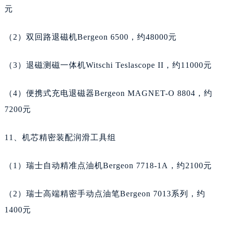
湖南省郴州市北湖区国庆北路天梭售后服务中心（需提前预约）
元
湖南省衡阳市雁峰区解放路天梭售后服务中心（需提前预约）
湖南省怀化市鹤城区迎丰中路天梭售后服务中心（需提前预约）
（2）双回路退磁机Bergeon 6500，约48000元
湖南省娄底市娄星区长青街天梭售后服务中心（需提前预约）
湖南省邵阳市双清区东风路天梭售后服务中心（需提前预约）
（3）退磁测磁一体机Witschi Teslascope II，约11000元
湖南省湘潭市雨湖区莲城大道天梭售后服务中心（需提前预约）
湖南省益阳市赫山区桃花仑路天梭售后服务中心（需提前预约）
（4）便携式充电退磁器Bergeon MAGNET-O 8804，约
湖南省永州市冷水滩区永州大道与中兴路交叉口天梭售后服务中心（需提前预约）
7200元
湖南省岳阳市岳阳楼区东茅岭路天梭售后服务中心（需提前预约）
11、机芯精密装配润滑工具组
湖南省张家界市永定区解放路天梭售后服务中心（需提前预约）
湖南省长沙市芙蓉区建湘路393号世茂环球金融中心写字楼10层1013室天梭售后服务中心（需提前预约）
（1）瑞士自动精准点油机Bergeon 7718-1A，约2100元
湖南省株洲市芦淞区建设南路天梭售后服务中心（需提前预约）
甘肃省白银市白银区北京路天梭售后服务中心（需提前预约）
（2）瑞士高端精密手动点油笔Bergeon 7013系列，约
甘肃省定西市安定区解放路天梭售后服务中心（需提前预约）
1400元
甘肃省敦煌市沙州镇阳关中路天梭售后服务中心（需提前预约）