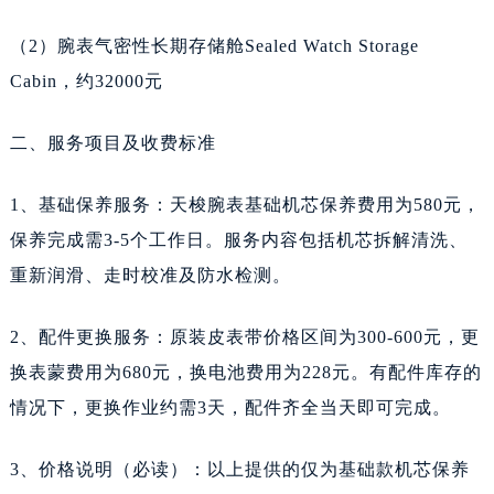
陕西省咸阳市秦都区沣西新城统一西路与白马河路交汇处天梭售后服务中心（需提前预约）
陕西省延安市宝塔区中心街天梭售后服务中心（需提前预约）
（2）腕表气密性长期存储舱Sealed Watch Storage
陕西省榆林市榆阳区长兴路天梭售后服务中心（需提前预约）
Cabin，约32000元
新疆维吾尔自治区阿克苏市东大街天梭售后服务中心（需提前预约）
二、服务项目及收费标准
新疆维吾尔自治区阿拉尔市胜利大道天梭售后服务中心（需提前预约）
新疆维吾尔自治区阿拉山口市友好路天梭售后服务中心（需提前预约）
1、基础保养服务：天梭腕表基础机芯保养费用为580元，
新疆维吾尔自治区阿勒泰市解放路天梭售后服务中心（需提前预约）
保养完成需3-5个工作日。服务内容包括机芯拆解清洗、
新疆维吾尔自治区阿图什市光明路天梭售后服务中心（需提前预约）
重新润滑、走时校准及防水检测。
新疆维吾尔自治区白杨市军垦路天梭售后服务中心（需提前预约）
新疆维吾尔自治区北屯市团结路天梭售后服务中心（需提前预约）
2、配件更换服务：原装皮表带价格区间为300-600元，更
新疆维吾尔自治区博乐市博乐市北京路天梭售后服务中心（需提前预约）
换表蒙费用为680元，换电池费用为228元。有配件库存的
新疆维吾尔自治区昌吉市延安北路天梭售后服务中心（需提前预约）
情况下，更换作业约需3天，配件齐全当天即可完成。
新疆维吾尔自治区阜康市博峰路天梭售后服务中心（需提前预约）
新疆维吾尔自治区哈密市伊州区建国北路天梭售后服务中心（需提前预约）
3、价格说明（必读）：以上提供的仅为基础款机芯保养
新疆维吾尔自治区和田市和田市北京西路天梭售后服务中心（需提前预约）