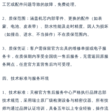
新疆维吾尔自治区吐鲁番市高昌区文化中路文化中路天梭售后服务中心（需提前预约）
工艺或配件问题导致的故障，免费处理。
新疆维吾尔自治区乌苏市乌鲁木齐北路天梭售后服务中心（需提前预约）
2、质保范围：涵盖机芯内部零件、更换的配件（如表
新疆维吾尔自治区五家渠市长征西街天梭售后服务中心（需提前预约）
新疆维吾尔自治区新星市东风路天梭售后服务中心（需提前预约）
蒙、电池、皮表带）、防水性能及走时精度。因人为损坏
新疆维吾尔自治区伊宁市解放西路天梭售后服务中心（需提前预约）
（如撞击、进水、不当操作）不在质保范围内。
贵州省安顺市西秀区中华南路天梭售后服务中心（需提前预约）
3、质保凭证：客户需保留官方出具的维修单据或电子服
贵州省毕节市七星关区松山路天梭售后服务中心（需提前预约）
贵州省六盘水市钟山区钟山大道天梭售后服务中心（需提前预约）
务卡，在质保期内享受全国统一售后服务，无需返回原服
贵州省黔东南苗族侗族自治州凯里市北京西路天梭售后服务中心（需提前预约）
务网点，任意官方直营售后均可受理。
贵州省黔西南布依族苗族自治州兴义市大道与桔香路交汇处天梭售后服务中心（需提前预约）
四、技术标准与服务环境
贵州省铜仁市碧江区民主路天梭售后服务中心（需提前预约）
贵州省遵义市红花岗区共青大道与嵩山路交叉口天梭售后服务中心（需提前预约）
1、技术标准：天梭官方售后服务中心严格执行品牌总部
四川省阿坝州市马尔康市团结街天梭售后服务中心（需提前预约）
技术规范，采用瑞士原厂级检测设备与精密仪器。所有技
四川省巴中市巴州区江北大道天梭售后服务中心（需提前预约）
师均通过品牌认证培训，具备五年以上专业经验，操作流
四川省成都市锦江区人民东路6号SAC东原中心24层2406B室天梭售后服务中心（需提前预约）