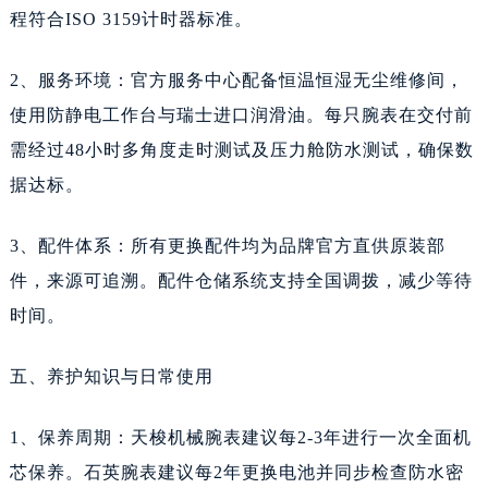
四川省达州市通川区中心广场、老车坝天梭售后服务中心（需提前预约）
程符合ISO 3159计时器标准。
四川省德阳市旌阳区长江西路、南街天梭售后服务中心（需提前预约）
2、服务环境：官方服务中心配备恒温恒湿无尘维修间，
四川省甘孜州市康定市情歌广场、箭炉街天梭售后服务中心（需提前预约）
使用防静电工作台与瑞士进口润滑油。每只腕表在交付前
四川省广安市广安区建安南路天梭售后服务中心（需提前预约）
四川省广元市利州区老城南北街、东大街天梭售后服务中心（需提前预约）
需经过48小时多角度走时测试及压力舱防水测试，确保数
四川省乐山市市中区嘉定中路天梭售后服务中心（需提前预约）
据达标。
四川省凉山州市西昌市大巷口下街天梭售后服务中心（需提前预约）
3、配件体系：所有更换配件均为品牌官方直供原装部
四川省泸州市江阳区治平路天梭售后服务中心（需提前预约）
四川省眉山市东坡区三苏路天梭售后服务中心（需提前预约）
件，来源可追溯。配件仓储系统支持全国调拨，减少等待
四川省绵阳市涪城区翠花街天梭售后服务中心（需提前预约）
时间。
四川省南充市高坪区江东大道天梭售后服务中心（需提前预约）
五、养护知识与日常使用
四川省内江市东兴区汉安大道天梭售后服务中心（需提前预约）
四川省攀枝花市东区三线大道北段天梭售后服务中心（需提前预约）
1、保养周期：天梭机械腕表建议每2-3年进行一次全面机
四川省遂宁市船山区香林南路天梭售后服务中心（需提前预约）
芯保养。石英腕表建议每2年更换电池并同步检查防水密
四川省雅安市雨城区熊猫大道天梭售后服务中心（需提前预约）