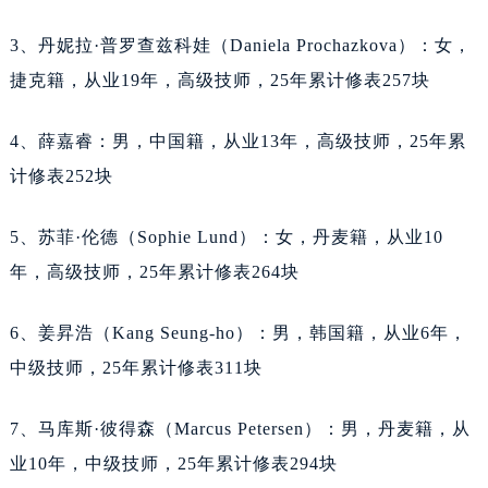
内蒙古自治区通辽市科尔沁区明仁大街天梭售后服务中心（需提前预约）
3、丹妮拉·普罗查兹科娃（Daniela Prochazkova）：女，
内蒙古自治区乌海市海勃湾区人民南路天梭售后服务中心（需提前预约）
内蒙古自治区乌兰察布市集宁区恩和大街天梭售后服务中心（需提前预约）
捷克籍，从业19年，高级技师，25年累计修表257块
内蒙古自治区锡林郭勒盟市锡林浩特市光明街与额尔敦路交叉口天梭售后服务中心（需提前预约）
4、薛嘉睿：男，中国籍，从业13年，高级技师，25年累
内蒙古自治区兴安盟市乌兰浩特市兴安大街天梭售后服务中心（需提前预约）
计修表252块
山西省大同市平城区迎宾街天梭售后服务中心（需提前预约）
山西省晋城市城区黄华街天梭售后服务中心（需提前预约）
5、苏菲·伦德（Sophie Lund）：女，丹麦籍，从业10
山西省晋中市榆次区顺城街天梭售后服务中心（需提前预约）
年，高级技师，25年累计修表264块
山西省临汾市尧都区解放路天梭售后服务中心（需提前预约）
山西省吕梁市离石区永宁中路与建设街交叉口天梭售后服务中心（需提前预约）
6、姜昇浩（Kang Seung-ho）：男，韩国籍，从业6年，
山西省朔州市朔城区怡西路与鄯阳西街交汇处天梭售后服务中心（需提前预约）
中级技师，25年累计修表311块
山西省忻州市忻府区和平东街与七一南路交叉口天梭售后服务中心（需提前预约）
山西省阳泉市郊区平阳东街与新城大道交叉口天梭售后服务中心（需提前预约）
7、马库斯·彼得森（Marcus Petersen）：男，丹麦籍，从
山西省运城市盐湖区河东街天梭售后服务中心（需提前预约）
业10年，中级技师，25年累计修表294块
山西省长治市潞州区英雄中路天梭售后服务中心（需提前预约）