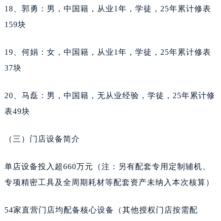
18、郭勇：男，中国籍，从业1年，学徒，25年累计修表
江苏省盐城市盐都区世纪大道5号盐城金融城写字楼1号楼16层1604室天梭售后服务中心（需提前预约）
江苏省扬州市邗江区国展路29号星耀天地写字楼1号楼18层1803室天梭售后服务中心（需提前预约）
159块
江苏省镇江市京口区中山东路天梭售后服务中心（需提前预约）
19、何娟：女，中国籍，从业1年，学徒，25年累计修表
江西省抚州市临川区赣东大道天梭售后服务中心（需提前预约）
37块
江西省赣州市章贡区文清路天梭售后服务中心（需提前预约）
江西省吉安市吉州区井冈山大道天梭售后服务中心（需提前预约）
20、马磊：男，中国籍，无从业经验，学徒，25年累计修
江西省景德镇市珠山区珠山中路天梭售后服务中心（需提前预约）
表49块
江西省九江市浔阳区浔阳路天梭售后服务中心（需提前预约）
江西省南昌市红谷滩新区红谷中大道998号绿地双子塔（中央广场）A1座办公楼14层14-07室天梭售后服务中心（需提前预约）
（三）门店设备简介
江西省萍乡市安源区萍安北大道与康庄路交叉口天梭售后服务中心（需提前预约）
江西省上饶市信州区滨江西路天梭售后服务中心（需提前预约）
单店设备投入超660万元（注：另有配套专用定制辅机、
江西省新余市渝水区北湖西路天梭售后服务中心（需提前预约）
专项精密工具及全周期耗材等配套资产未纳入本次核算）
江西省宜春市袁州区中山中路天梭售后服务中心（需提前预约）
江西省鹰潭市月湖区胜利东路天梭售后服务中心（需提前预约）
54家直营门店均配备核心设备（其他授权门店按需配
山东省德州市德城区东风中路天梭售后服务中心（需提前预约）