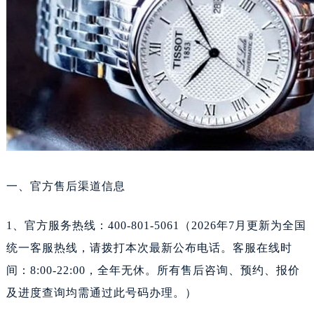
沈阳市沈河区中街路137号亨得利名表维修授权店1楼（需提前预约）
沈阳市沈河区中街路83号亨得利名表维修授权店1楼（需提前预约）
黑龙江省大庆市萨尔图区会战大街天梭售后服务中心（需提前预约）
黑龙江省鹤岗市向阳区红军路天梭售后服务中心（需提前预约）
黑龙江省黑河市爱辉区中央街天梭售后服务中心（需提前预约）
黑龙江省鸡西市鸡冠区红军路天梭售后服务中心（需提前预约）
黑龙江省佳木斯市向阳区长安路天梭售后服务中心（需提前预约）
黑龙江省牡丹江市东安区太平路天梭售后服务中心（需提前预约）
黑龙江省七台河市桃山区大同街天梭售后服务中心（需提前预约）
一、官方售后渠道信息
黑龙江省齐齐哈尔市龙沙区龙华路天梭售后服务中心（需提前预约）
黑龙江省双鸭山市尖山区新兴大街天梭售后服务中心（需提前预约）
1、官方服务热线：400-801-5061（2026年7月更新为全国
黑龙江省绥化市北林区新华街与康庄路交叉口天梭售后服务中心（需提前预约）
统一客服热线，请拨打本次最新公布电话。客服在线时
黑龙江省伊春市伊美区通河路天梭售后服务中心（需提前预约）
间：8:00-22:00，全年无休。所有售后咨询、预约、报价
吉林省白城市洮北区明仁南街天梭售后服务中心（需提前预约）
及进度查询均需通过此号码办理。）
吉林省白山市浑江区浑江大街天梭售后服务中心（需提前预约）