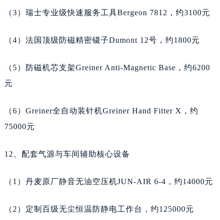
甘肃省合作市人民街天梭售后服务中心（需提前预约）
（3）瑞士专业级快速服务工具Bergeon 7812，约3100元
甘肃省嘉峪关市雄关区新华中路天梭售后服务中心（需提前预约）
甘肃省金昌市金川区北京路天梭售后服务中心（需提前预约）
（4）法国顶级防磁精密镊子Dumont 12号，约1800元
甘肃省酒泉市肃州区西大街天梭售后服务中心（需提前预约）
甘肃省临夏市城南街道团结路天梭售后服务中心（需提前预约）
（5）防磁机芯支架Greiner Anti-Magnetic Base，约6200
甘肃省陇南市武都区人民路天梭售后服务中心（需提前预约）
元
甘肃省平凉市崆峒区西大街天梭售后服务中心（需提前预约）
甘肃省庆阳市西峰区南大街天梭售后服务中心（需提前预约）
（6）Greiner全自动装针机Greiner Hand Fitter X，约
甘肃省天水市秦州区民主路天梭售后服务中心（需提前预约）
75000元
甘肃省武威市凉州区迎宾路天梭售后服务中心（需提前预约）
甘肃省张掖市甘州区民乐北路天梭售后服务中心（需提前预约）
12、配套气源与车间辅助核心设备
宁夏回族自治区固原市原州区文化街天梭售后服务中心（需提前预约）
宁夏回族自治区石嘴山市大武口区贺兰山路天梭售后服务中心（需提前预约）
（1）丹麦原厂静音无油空压机JUN-AIR 6-4，约14000元
宁夏回族自治区吴忠市利通区开元大道天梭售后服务中心（需提前预约）
（2）定制百级无尘恒温防静电工作台，约125000元
宁夏回族自治区银川市兴庆区新华东路97号新百中心C馆一层C1-18号商铺天梭售后服务中心（需提前预约）