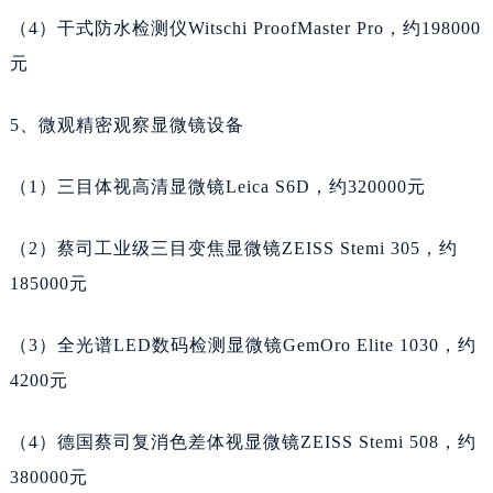
（4）干式防水检测仪Witschi ProofMaster Pro，约198000
广东省阳江市江城区东风一路天梭售后服务中心（需提前预约）
广东省云浮市云城区金山路天梭售后服务中心（需提前预约）
元
广东省湛江市赤坎区观海北路天梭售后服务中心（需提前预约）
5、微观精密观察显微镜设备
广东省肇庆市端州区信安大道与砚都大道交汇处天梭售后服务中心（需提前预约）
广西壮族自治区百色市右江区中山二路天梭售后服务中心（需提前预约）
（1）三目体视高清显微镜Leica S6D，约320000元
广西壮族自治区北海市海城区北京路天梭售后服务中心（需提前预约）
广西壮族自治区崇左市江州区石景林街道友谊大道与丽川路交汇处天梭售后服务中心（需提前预约）
（2）蔡司工业级三目变焦显微镜ZEISS Stemi 305，约
广西壮族自治区防城港市港口区金花茶大道天梭售后服务中心（需提前预约）
185000元
广西壮族自治区贵港市港北区港城街道布山大道与仙衣路交叉口天梭售后服务中心（需提前预约）
广西壮族自治区桂林市秀峰区红岭路天梭售后服务中心（需提前预约）
（3）全光谱LED数码检测显微镜GemOro Elite 1030，约
广西壮族自治区河池市金城江区金城江街道朝阳路天梭售后服务中心（需提前预约）
4200元
广西壮族自治区贺州市八步区城东街道灵峰南路天梭售后服务中心（需提前预约）
广西壮族自治区来宾市兴宾区桂中大道天梭售后服务中心（需提前预约）
（4）德国蔡司复消色差体视显微镜ZEISS Stemi 508，约
广西壮族自治区柳州市城中区中山中路天梭售后服务中心（需提前预约）
380000元
广西壮族自治区钦州市钦南区金海湾东大街天梭售后服务中心（需提前预约）