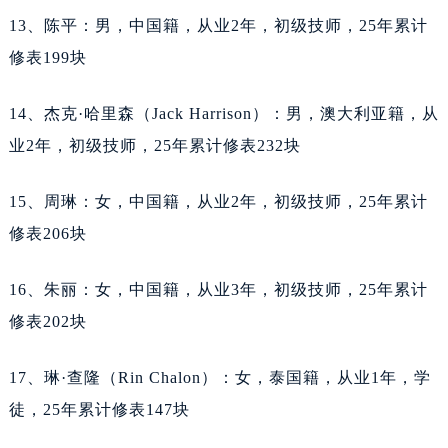
安徽省芜湖市镜湖区中山路步行街天梭售后服务中心（需提前预约）
13、陈平：男，中国籍，从业2年，初级技师，25年累计
安徽省宣城市宣州区叠嶂西路天梭售后服务中心（需提前预约）
修表199块
福建省龙岩市新罗区九一南路天梭售后服务中心（需提前预约）
福建省南平市建阳区人民西路天梭售后服务中心（需提前预约）
14、杰克·哈里森（Jack Harrison）：男，澳大利亚籍，从
福建省宁德市蕉城区天湖东路天梭售后服务中心（需提前预约）
业2年，初级技师，25年累计修表232块
福建省莆田市城厢区霞林街道荔华东大道天梭售后服务中心（需提前预约）
福建省三明市三元区东乾二路天梭售后服务中心（需提前预约）
15、周琳：女，中国籍，从业2年，初级技师，25年累计
福建省漳州市龙文区步港路天梭售后服务中心（需提前预约）
修表206块
江苏省常州市新北区龙锦路1590号现代传媒中心5号楼10层1008室天梭售后服务中心（需提前预约）
江苏省淮安市清江浦区淮海北路天梭售后服务中心（需提前预约）
16、朱丽：女，中国籍，从业3年，初级技师，25年累计
江苏省连云港市海州区通灌北路天梭售后服务中心（需提前预约）
修表202块
江苏省南京市秦淮区中山南路1号南京中心22层22-C1-C3室天梭售后服务中心（需提前预约）
江苏省宿迁市宿城区西湖路天梭售后服务中心（需提前预约）
17、琳·查隆（Rin Chalon）：女，泰国籍，从业1年，学
江苏省泰州市海陵区永定东路399号置地商务中心东塔（华润万象城）17层1706室天梭售后服务中心（需提前预约）
徒，25年累计修表147块
江苏省徐州市鼓楼区淮海东路29号苏宁广场IFC国际金融中心35层3508室天梭售后服务中心（需提前预约）