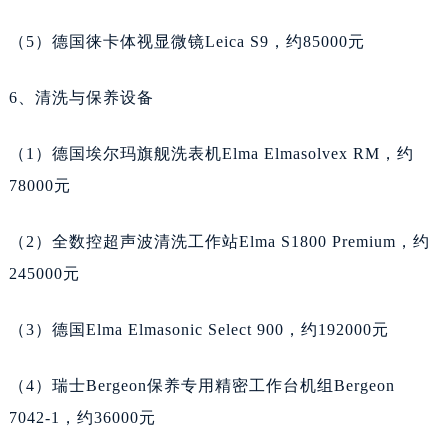
广西壮族自治区梧州市万秀区龙湖镇高旺路天梭售后服务中心（需提前预约）
（5）德国徕卡体视显微镜Leica S9，约85000元
广西壮族自治区玉林市玉州区金玉路天梭售后服务中心（需提前预约）
海南省儋州市儋州市那大镇兰洋北路天梭售后服务中心（需提前预约）
6、清洗与保养设备
海南省东方市八所镇解放西路天梭售后服务中心（需提前预约）
海南省琼海市嘉积镇东风路天梭售后服务中心（需提前预约）
（1）德国埃尔玛旗舰洗表机Elma Elmasolvex RM，约
海南省三沙市西沙区西沙群岛永兴岛北京路天梭售后服务中心（需提前预约）
78000元
海南省三亚市吉阳区迎宾路天梭售后服务中心（需提前预约）
海南省万宁市万城镇解放路天梭售后服务中心（需提前预约）
（2）全数控超声波清洗工作站Elma S1800 Premium，约
海南省文昌市文城镇教育东路天梭售后服务中心（需提前预约）
245000元
海南省五指山市通什镇三月三大道天梭售后服务中心（需提前预约）
香港特别行政区尖沙咀区油尖旺区广东道天梭售后服务中心（需提前预约）
（3）德国Elma Elmasonic Select 900，约192000元
香港特别行政区金钟区中西区金钟道天梭售后服务中心（需提前预约）
（4）瑞士Bergeon保养专用精密工作台机组Bergeon
香港特别行政区九龙区油尖旺区弥敦道天梭售后服务中心（需提前预约）
7042-1，约36000元
香港特别行政区铜锣湾区湾仔区轩尼诗道天梭售后服务中心（需提前预约）
河南省安阳市文峰区解放大道天梭售后服务中心（需提前预约）