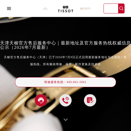

天津天梭官方售后服务中心｜最新地址及官方服务热线权威信息
公示（2026年7月最新）
天梭官方售后服务中心（天津）已于2026年7月9日正式启用最新服务地址与全国统一客
服热线。所有腕表维修、保养、配件更换及技术咨
海宏伊店
广州万菱汇店
深圳华润大厦店
天津金融中
维修服务热线：
400-801-5061



2026年天梭中国区售后服务网络优化升级公告
2026年8月天梭全国官方售后客户服务热线：400-801-5061