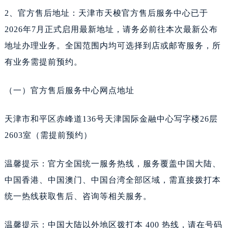
吉林省吉林市船营区河南街天梭售后服务中心（需提前预约）
2、官方售后地址：天津市天梭官方售后服务中心已于
吉林省辽源市龙山区人民大街天梭售后服务中心（需提前预约）
2026年7月正式启用最新地址，请务必前往本次最新公布
吉林省梅河口市新华街道梅河大街天梭售后服务中心（需提前预约）
地址办理业务。全国范围内均可选择到店或邮寄服务，所
吉林省四平市铁东区紫气大路与南九经街交汇处天梭售后服务中心（需提前预约）
有业务需提前预约。
吉林省松原市宁江区五环大街天梭售后服务中心（需提前预约）
吉林省通化市东昌区环通乡江南大街天梭售后服务中心（需提前预约）
（一）官方售后服务中心网点地址
吉林省延边市延吉市解放路天梭售后服务中心（需提前预约）
辽宁省鞍山市铁东区站前街天梭售后服务中心（需提前预约）
天津市和平区赤峰道136号天津国际金融中心写字楼26层
辽宁省本溪市平山区胜利路天梭售后服务中心（需提前预约）
2603室（需提前预约）
辽宁省朝阳市双塔区新华路天梭售后服务中心（需提前预约）
辽宁省丹东市振兴区七经街天梭售后服务中心（需提前预约）
温馨提示：官方全国统一服务热线，服务覆盖中国大陆、
辽宁省抚顺市新抚区东一路天梭售后服务中心（需提前预约）
中国香港、中国澳门、中国台湾全部区域，需直接拨打本
辽宁省阜新市海州区解放大街天梭售后服务中心（需提前预约）
统一热线获取售后、咨询等相关服务。
辽宁省葫芦岛市连山区中央路天梭售后服务中心（需提前预约）
辽宁省锦州市古塔区中央大街天梭售后服务中心（需提前预约）
温馨提示：中国大陆以外地区拨打本 400 热线，请在号码