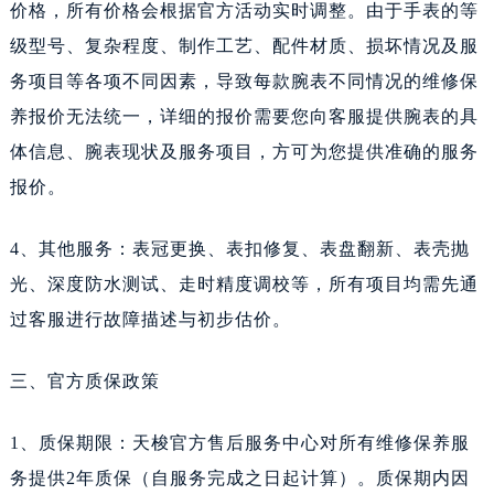
价格，所有价格会根据官方活动实时调整。由于手表的等
新疆维吾尔自治区胡杨河市胡杨河市胡杨路天梭售后服务中心（需提前预约）
级型号、复杂程度、制作工艺、配件材质、损坏情况及服
新疆维吾尔自治区霍尔果斯市亚欧北路天梭售后服务中心（需提前预约）
新疆维吾尔自治区喀什市解放北路天梭售后服务中心（需提前预约）
务项目等各项不同因素，导致每款腕表不同情况的维修保
新疆维吾尔自治区可克达拉市幸福路天梭售后服务中心（需提前预约）
养报价无法统一，详细的报价需要您向客服提供腕表的具
新疆维吾尔自治区克拉玛依市克拉玛依区友谊路天梭售后服务中心（需提前预约）
体信息、腕表现状及服务项目，方可为您提供准确的服务
新疆维吾尔自治区库车市库车市文化东路天梭售后服务中心（需提前预约）
报价。
新疆维吾尔自治区库尔勒市库尔勒市人民东路天梭售后服务中心（需提前预约）
新疆维吾尔自治区奎屯市团结西街天梭售后服务中心（需提前预约）
4、其他服务：表冠更换、表扣修复、表盘翻新、表壳抛
新疆维吾尔自治区昆玉市昆泉街天梭售后服务中心（需提前预约）
光、深度防水测试、走时精度调校等，所有项目均需先通
新疆维吾尔自治区沙湾市三道河子镇世纪大道南路天梭售后服务中心（需提前预约）
过客服进行故障描述与初步估价。
新疆维吾尔自治区石河子市北二路天梭售后服务中心（需提前预约）
新疆维吾尔自治区双河市光明路天梭售后服务中心（需提前预约）
三、官方质保政策
新疆维吾尔自治区塔城市塔城地区闻琴路天梭售后服务中心（需提前预约）
1、质保期限：天梭官方售后服务中心对所有维修保养服
新疆维吾尔自治区铁门关市兴疆路天梭售后服务中心（需提前预约）
新疆维吾尔自治区图木舒克市图木舒克市中兴街天梭售后服务中心（需提前预约）
务提供2年质保（自服务完成之日起计算）。质保期内因