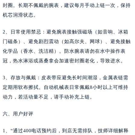
封圈。长期不佩戴的腕表，建议每月手动上链一次，保持
四川省宜宾市翠屏区长翠路天梭售后服务中心（需提前预约）
四川省资阳市雁江区滨江大道一段与和平南路天梭售后服务中心（需提前预约）
机芯润滑状态。
四川省自贡市自流井区华商北路天梭售后服务中心（需提前预约）
2、日常使用禁忌：避免腕表接触强磁场（如音响、冰箱
西藏自治区阿里地区噶尔县北京西路天梭售后服务中心（需提前预约）
门磁条）、避免剧烈震动（如高尔夫、网球）、避免接触
西藏自治区昌都市卡若区昌都西路天梭售后服务中心（需提前预约）
西藏自治区拉萨市城关区北京中路天梭售后服务中心（需提前预约）
化学品（香水、洗洁精）。防水腕表请勿在水中操作表
西藏自治区林芝市巴宜区广东路天梭售后服务中心（需提前预约）
冠，热水淋浴或蒸桑拿会加速密封圈老化，导致进水。
西藏自治区那曲市色尼区浙江西路天梭售后服务中心（需提前预约）
3、存放与佩戴：皮表带应避免长时间潮湿，金属表链需
西藏自治区日喀则市桑珠孜区上海中路天梭售后服务中心（需提前预约）
西藏自治区山南市乃东区湖北大道天梭售后服务中心（需提前预约）
定期用软布擦拭。自动机械表日常佩戴8小时以上可维持
云南省保山市隆阳区正阳路天梭售后服务中心（需提前预约）
动力，若活动量不足，请手动补充上链。
云南省楚雄彝族自治州楚雄市鹿城南路天梭售后服务中心（需提前预约）
六、用户好评
云南省大理白族自治州大理市建设路天梭售后服务中心（需提前预约）
云南省德宏傣族景颇族自治州芒市团结大街天梭售后服务中心（需提前预约）
1、“通过400电话预约后，到店无需排队，技师详细解释
云南省迪庆藏族自治州香格里拉市长征大道天梭售后服务中心（需提前预约）