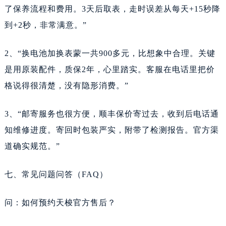
了保养流程和费用。3天后取表，走时误差从每天+15秒降
云南省红河哈尼族彝族自治州蒙自市天马路天梭售后服务中心（需提前预约）
到+2秒，非常满意。”
云南省丽江市古城区七星街天梭售后服务中心（需提前预约）
云南省临沧市临翔区世纪路天梭售后服务中心（需提前预约）
2、“换电池加换表蒙一共900多元，比想象中合理。关键
云南省怒江傈僳族自治州泸水市人民路天梭售后服务中心（需提前预约）
是用原装配件，质保2年，心里踏实。客服在电话里把价
云南省普洱市思茅区振兴大道天梭售后服务中心（需提前预约）
格说得很清楚，没有隐形消费。”
云南省曲靖市麒麟区学府路天梭售后服务中心（需提前预约）
云南省文山壮族苗族自治州文山市东风路天梭售后服务中心（需提前预约）
3、“邮寄服务也很方便，顺丰保价寄过去，收到后电话通
云南省西双版纳傣族自治州景洪市宣慰大道天梭售后服务中心（需提前预约）
知维修进度。寄回时包装严实，附带了检测报告。官方渠
云南省玉溪市红塔区南北大街天梭售后服务中心（需提前预约）
道确实规范。”
云南省昭通市昭阳区青年路天梭售后服务中心（需提前预约）
重庆市江北区观音桥步行街2号融恒时代广场9层902室天梭售后服务中心（需提前预约）
七、常见问题问答（FAQ）
节假日正常营业！
问：如何预约天梭官方售后？