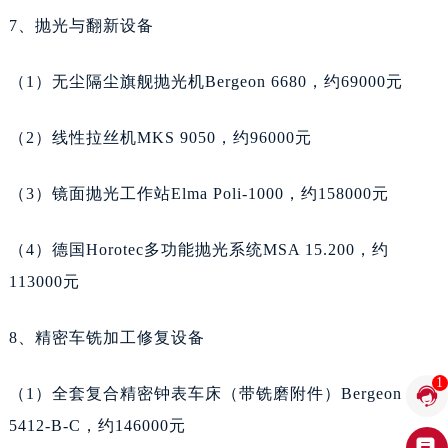
7、抛光与翻新设备
河南省鹤壁市淇滨区九州路天梭售后服务中心（需提前预约）
河南省济源市沁园街道济水大道天梭售后服务中心（需提前预约）
（1）无尘隔尘旗舰抛光机Bergeon 6680，约69000元
河南省焦作市解放区解放路天梭售后服务中心（需提前预约）
河南省开封市鼓楼区中山路天梭售后服务中心（需提前预约）
（2）线性拉丝机MKS 9050，约96000元
河南省洛阳市西工区中州中路与解放路交叉口天梭售后服务中心（需提前预约）
河南省漯河市源汇区交通路天梭售后服务中心（需提前预约）
（3）镜面抛光工作站Elma Poli-1000，约158000元
河南省南阳市宛城区范蠡东路与南都路交叉口天梭售后服务中心（需提前预约）
河南省平顶山市卫东区建设路天梭售后服务中心（需提前预约）
（4）德国Horotec多功能抛光系统MSA 15.200，约
河南省濮阳市大华龙区开州路绿城路交叉口天梭售后服务中心（需提前预约）
113000元
河南省三门峡市湖滨区和平路天梭售后服务中心（需提前预约）
河南省商丘市梁园区神火大道天梭售后服务中心（需提前预约）
8、精密车铣加工修复设备
河南省新乡市红旗区人民路天梭售后服务中心（需提前预约）
1
河南省信阳市浉河区东方红大道天梭售后服务中心（需提前预约）

（1）全套复合精密钟表车床（带铣磨附件）Bergeon
河南省许昌市魏都区建安大道与八龙路交叉口天梭售后服务中心（需提前预约）
5412-B-C，约146000元