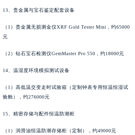
宁夏回族自治区中卫市沙坡头区鼓楼东街天梭售后服务中心（需提前预约）
13、贵金属与宝石鉴定配套设备
青海省果洛藏族自治州玛沁县团结路天梭售后服务中心（需提前预约）
青海省海北藏族自治州海晏县将军路天梭售后服务中心（需提前预约）
（1）贵金属无损测金仪XRF Gold Tester Mini，约65000
青海省海东市乐都区滨河路天梭售后服务中心（需提前预约）
元
青海省海南藏族自治州共和县青海湖大街天梭售后服务中心（需提前预约）
青海省海西蒙古族藏族自治州德令哈市柴达木路天梭售后服务中心（需提前预约）
（2）钻石宝石检测仪GemMaster Pro 550，约18000元
青海省黄南藏族自治州同仁市德合隆路天梭售后服务中心（需提前预约）
青海省西宁市城西区海湖新区西关大道天梭售后服务中心（需提前预约）
14、温湿度环境模拟测试设备
青海省玉树藏族自治州结古镇胜利路天梭售后服务中心（需提前预约）
陕西省安康市汉滨区金州路天梭售后服务中心（需提前预约）
（1）高低温交变走时试验箱（定制钟表专用恒温恒湿试
陕西省宝鸡市渭滨区经二路天梭售后服务中心（需提前预约）
验舱），约276000元
陕西省汉中市汉台区北大街天梭售后服务中心（需提前预约）
陕西省商洛市商州区州城街天梭售后服务中心（需提前预约）
15、精密存储与配件恒温防潮柜
陕西省铜川市王益区红旗街天梭售后服务中心（需提前预约）
陕西省渭南市临渭区东风大街天梭售后服务中心（需提前预约）
（1）润滑油恒温防潮存储柜（定制），约49000元