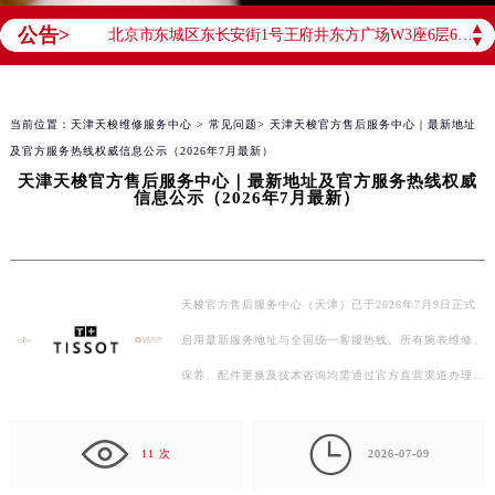
2026年8月天梭售后服务中心最新网点地址：
▲
公告>
北京市东城区东长安街1号王府井东方广场W3座6层602室（需提前预约）
▼
北京市朝阳区建国门外大街甲6号华熙国际中心D座11层1102室（需提前预约）
天津市和平区赤峰道136号天津国际金融中心26层2603室（需提前预约）
当前位置：
天津天梭维修服务中心
>
常见问题
> 天津天梭官方售后服务中心｜最新地址
上海市徐汇区虹桥路3号港汇中心2座37层3705室（需提前预约）
及官方服务热线权威信息公示（2026年7月最新）
上海市黄浦区南京东路299号宏伊国际广场写字楼8层806室（需提前预约）
天津天梭官方售后服务中心｜最新地址及官方服务热线权威
信息公示（2026年7月最新）
南京市秦淮区中山南路1号南京中心22层22-C1-C3室（需提前预约）
常州市新北区龙锦路1590号现代传媒中心5号楼10层1008室（需提前预约）
徐州市鼓楼区淮海东路29号苏宁广场IFC国际金融中心35层3508室（需提前预约）
扬州市邗江区国展路29号星耀天地写字楼1号楼18层1803室（需提前预约）
天梭官方售后服务中心（天津）已于2026年7月9日正式
盐城市盐都区世纪大道5号盐城金融城写字楼1号楼16层1604室（需提前预约）
启用最新服务地址与全国统一客服热线。所有腕表维修、
泰州市海陵区永定东路399号置地商务中心东塔（华润万象城）17层1706室（需提前预约）
保养、配件更换及技术咨询均需通过官方直营渠道办理，
宁波市江北区大闸南路500号来福士广场办公楼20层2009室（需提前预约）
客户可通过拨打400-801-5061（客服在线时间：8:00-
杭州市上城区钱江路1366号华润大厦A座5层503-5室（需提前预约）

22:0…
11 次
2026-07-09
金华市金东区东市南街777号金华万达广场4号楼22楼2209室（需提前预约）