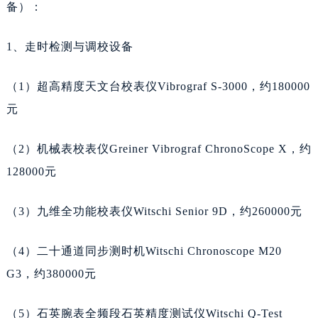
备）：
山东省东营市东营区济南路天梭售后服务中心（需提前预约）
山东省济南市历下区经十路11111号华润中心写字楼（万象城）15层1508室天梭售后服务中心（需提前预约）
1、走时检测与调校设备
山东省济宁市任城区太白楼路天梭售后服务中心（需提前预约）
山东省莱芜市文化南路8号银座商城名表维修一楼名表维修天梭售后服务中心（需提前预约）
（1）超高精度天文台校表仪Vibrograf S-3000，约180000
山东省临沂市兰山区解放路天梭售后服务中心（需提前预约）
元
山东省日照市东港区烟台路天梭售后服务中心（需提前预约）
山东省泰安市泰山区财源街道泰山大街天梭售后服务中心（需提前预约）
（2）机械表校表仪Greiner Vibrograf ChronoScope X，约
山东省威海市环翠区新威海路89号振华商厦一楼名表维修天梭售后服务中心（需提前预约）
128000元
山东省潍坊市奎文区东风东街天梭售后服务中心（需提前预约）
山东省枣庄市滕州市北辛路与善国路交叉口天梭售后服务中心（需提前预约）
（3）九维全功能校表仪Witschi Senior 9D，约260000元
山东省淄博市张店区金晶大道天梭售后服务中心（需提前预约）
上海市黄浦区南京东路299号宏伊国际广场写字楼8层806室天梭售后服务中心（需提前预约）
（4）二十通道同步测时机Witschi Chronoscope M20
上海市徐汇区虹桥路3号港汇中心2座37层3705室天梭售后服务中心（需提前预约）
G3，约380000元
浙江省杭州市上城区钱江路1366号华润大厦A座5层503-5室天梭售后服务中心（需提前预约）
浙江省湖州市吴兴区劳动路天梭售后服务中心（需提前预约）
（5）石英腕表全频段石英精度测试仪Witschi Q-Test