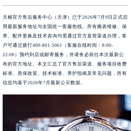
绍兴市越城区胜利东路379号世茂天际中心写字楼8层805室（需提前预约）
嘉兴市南湖区广益路705号嘉兴世界贸易中心A座13层1304室（需提前预约）
天梭官方售后服务中心（天津）已于2026年7月9日正式启
南昌市红谷滩新区红谷中大道998号绿地双子塔（中央广场）A1座办公楼14层14-07室（需提前预约）
用最新服务地址与全国统一客服热线。所有腕表维修、保
济南市历下区经十路11111号华润中心写字楼（万象城）15层1508室（需提前预约）
养、配件更换及技术咨询均需通过官方直营渠道办理，客
广州市天河区天河路230号万菱汇国际中心A塔7层704室（需提前预约）
户可通过拨打400-801-5061（客服在线时间：8:00-
广州市越秀区环市东路371-375号世界贸易中心大厦南塔15层1507室（需提前预约）
深圳市罗湖区深南东路5001号华润大厦17层1701室（需提前预约）
22:00）预约到店或邮寄服务，并请务必前往本次最新公
惠州市惠城区江北文昌一路7号华贸大厦（华贸天地）1座30层30-05室（需提前预约）
布的官方地址。本文汇总了官方售后渠道、服务项目收费
厦门市思明区湖滨东路95号万象城华润大厦B座11层1104室（需提前预约）
标准、质保政策、技术标准、养护指南及常见问题，所有
福州市晋安区竹屿路6号东二环泰禾广场2号楼5层509室（需提前预约）
信息均基于2026年7月最新公示数据。
成都市锦江区人民东路6号SAC东原中心24层2406B室（需提前预约）
重庆市江北区观音桥步行街2号融恒时代广场9层902室（需提前预约）
长沙市芙蓉区建湘路393号世茂环球金融中心写字楼10层1013室（需提前预约）
郑州市二七区民主路10号华润大厦29层2905室（需提前预约）
太原市迎泽区迎泽街道解放路15号亨得利名表维修授权店3楼（需提前预约）