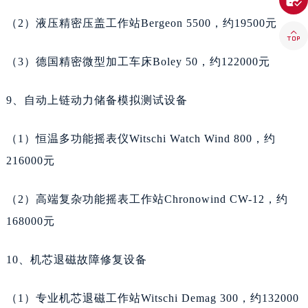

河南省郑州市二七区民主路10号华润大厦29层2905室天梭售后服务中心（需提前预约）
河南省周口市川汇区七一路天梭售后服务中心（需提前预约）
（2）液压精密压盖工作站Bergeon 5500，约19500元

河南省驻马店市驿城区乐山大道与置地大道交叉口天梭售后服务中心（需提前预约）
（3）德国精密微型加工车床Boley 50，约122000元
湖北省鄂州市鄂城区文星大道天梭售后服务中心（需提前预约）
湖北省黄冈市黄州区赤壁大道天梭售后服务中心（需提前预约）
9、自动上链动力储备模拟测试设备
湖北省黄石市黄石港区武汉路天梭售后服务中心（需提前预约）
湖北省荆门市东宝中天街步行街天梭售后服务中心（需提前预约）
（1）恒温多功能摇表仪Witschi Watch Wind 800，约
湖北省荆州市荆州区荆中路天梭售后服务中心（需提前预约）
216000元
湖北省十堰市茅箭区人民北路天梭售后服务中心（需提前预约）
湖北省随州市曾都区青年路天梭售后服务中心（需提前预约）
（2）高端复杂功能摇表工作站Chronowind CW-12，约
湖北省咸宁市咸安区长安大道天梭售后服务中心（需提前预约）
168000元
湖北省襄阳市樊城区长虹路与人民路交叉口天梭售后服务中心（需提前预约）
湖北省孝感市孝南区复兴大道天梭售后服务中心（需提前预约）
10、机芯退磁故障修复设备
湖北省宜昌市西陵区夷陵大道与港窑路天梭售后服务中心（需提前预约）
湖南省常德市武陵区人民路天梭售后服务中心（需提前预约）
（1）专业机芯退磁工作站Witschi Demag 300，约132000