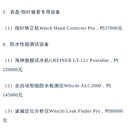
福建省厦门市思明区湖滨东路95号万象城华润大厦B座11层1104室天梭售后服务中心（需提前预约）
3、表盘/指针修复专用设备
广东省潮州市潮安区新风路与潮汕路交汇处天梭售后服务中心（需提前预约）
广东省广州市天河区天河路230号万菱汇国际中心A塔7层704室天梭售后服务中心（需提前预约）
（1）指针矫正机Watch Hand Corrector Pro，约37000元
广东省广州市越秀区环市东路371-375号世界贸易中心大厦南塔15层1507室天梭售后服务中心（需提前预约）
广东省河源市源城区越王大道天梭售后服务中心（需提前预约）
4、防水性能测试设备
广东省惠州市惠城区江北文昌一路7号华贸大厦（华贸天地）1座30层30-05室天梭售后服务中心（需提前预约）
广东省江门市蓬江区广场西路天梭售后服务中心（需提前预约）
（1）海神旗舰试水机GREINER LT-121 Poseidon，约
广东省揭阳市榕城进贤门步行街天梭售后服务中心（需提前预约）
220000元
广东省茂名市电白区水东街道迎宾大道天梭售后服务中心（需提前预约）
广东省梅州市梅江区金燕大道天梭售后服务中心（需提前预约）
（2）全自动智能防水检测仪Witschi ALC2000，约
广东省清远市清城区湖西路天梭售后服务中心（需提前预约）
145000元
广东省汕头市龙湖区长平路天梭售后服务中心（需提前预约）
广东省汕尾市城区香洲街道园林社区翠园街天梭售后服务中心（需提前预约）
（3）渗漏定位分析仪Witschi Leak Finder Pro，约90000
广东省韶关市武江区芙蓉新区与老城中心交汇处天梭售后服务中心（需提前预约）
元
广东省深圳市罗湖区深南东路5001号华润大厦17层1701室天梭售后服务中心（需提前预约）