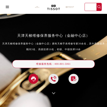

天津天梭维修保养服务中心（金融中心店）
天津天梭维修保养服务中心（金融中心店）拥有天梭手表维修专家30余名，其中高级技术
顾问3名、高级技师10名，初级、中级技师10余
海宏伊店
广州万菱汇店
深圳华润大厦店
天津金融中
维修服务热线：
400-801-5061



2026年天梭中国区售后服务网络优化升级公告
2026年8月天梭全国官方售后客户服务热线：400-801-5061
2026年8月天梭售后服务中心最新网点地址：
北京市东城区东长安街1号王府井东方广场W3座6层602室（需提前预约）