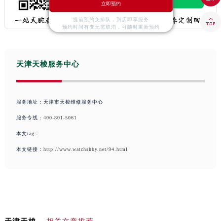
吉林省梅河口市新华街道梅河大街天梭售后服务中心（需提前预约）
立即预约
吉林省四平市铁东区紫气大路与南九经街交汇处天梭售后服务中心（需提前预约）

提前预约免排队，到店即享服务
预约时间有变无需取消，可随时重新预约
吉林省松原市宁江区五环大街天梭售后服务中心（需提前预约）
吉林省通化市东昌区环通乡江南大街天梭售后服务中心（需提前预约）
吉林省延边市延吉市解放路天梭售后服务中心（需提前预约）
天津天梭服务中心
辽宁省鞍山市铁东区站前街天梭售后服务中心（需提前预约）
辽宁省本溪市平山区胜利路天梭售后服务中心（需提前预约）
服务地址：天津市天梭维修服务中心
辽宁省朝阳市双塔区新华路天梭售后服务中心（需提前预约）
服务专线：
400-801-5061
辽宁省丹东市振兴区七经街天梭售后服务中心（需提前预约）
本文tag：
辽宁省抚顺市新抚区东一路天梭售后服务中心（需提前预约）
本文链接：
http://www.watchshby.net/94.html
辽宁省阜新市海州区解放大街天梭售后服务中心（需提前预约）
辽宁省葫芦岛市连山区中央路天梭售后服务中心（需提前预约）
辽宁省锦州市古塔区中央大街天梭售后服务中心（需提前预约）
辽宁省辽阳市白塔区新运大街天梭售后服务中心（需提前预约）
辽宁省盘锦市兴隆台区石油大街天梭售后服务中心（需提前预约）