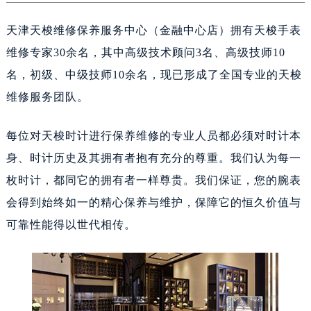
南昌市红谷滩新区红谷中大道998号绿地双子塔（中央广场）A1座办公楼14层14-07室（需提前预约）
济南市历下区经十路11111号华润中心写字楼（万象城）15层1508室（需提前预约）
天津天梭维修保养服务中心（金融中心店）拥有天梭手表
广州市天河区天河路230号万菱汇国际中心A塔7层704室（需提前预约）
维修专家30余名，其中高级技术顾问3名、高级技师10
广州市越秀区环市东路371-375号世界贸易中心大厦南塔15层1507室（需提前预约）
名，初级、中级技师10余名，现已形成了全国专业的天梭
深圳市罗湖区深南东路5001号华润大厦17层1701室（需提前预约）
维修服务团队。
惠州市惠城区江北文昌一路7号华贸大厦（华贸天地）1座30层30-05室（需提前预约）
厦门市思明区湖滨东路95号万象城华润大厦B座11层1104室（需提前预约）
每位对天梭时计进行保养维修的专业人员都必须对时计本
福州市晋安区竹屿路6号东二环泰禾广场2号楼5层509室（需提前预约）
身、时计历史及其拥有者抱有充分的尊重。我们认为每一
成都市锦江区人民东路6号SAC东原中心24层2406B室（需提前预约）
枚时计，都同它的拥有者一样尊贵。我们保证，您的腕表
重庆市江北区观音桥步行街2号融恒时代广场9层902室（需提前预约）
会得到始终如一的精心保养与维护，保障它的恒久价值与
长沙市芙蓉区建湘路393号世茂环球金融中心写字楼10层1013室（需提前预约）
可靠性能得以世代相传。
郑州市二七区民主路10号华润大厦29层2905室（需提前预约）
太原市迎泽区迎泽街道解放路15号亨得利名表维修授权店3楼（需提前预约）
沈阳市沈河区中街路137号亨得利名表维修授权店1楼（需提前预约）
沈阳市沈河区中街路83号亨得利名表维修授权店1楼（需提前预约）