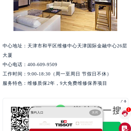
黑龙江省大庆市萨尔图区会战大街天梭售后服务中心（需提前预约）
黑龙江省鹤岗市向阳区红军路天梭售后服务中心（需提前预约）
黑龙江省黑河市爱辉区中央街天梭售后服务中心（需提前预约）
黑龙江省鸡西市鸡冠区红军路天梭售后服务中心（需提前预约）
黑龙江省佳木斯市向阳区长安路天梭售后服务中心（需提前预约）
中心地址：天津市和平区维修中心天津国际金融中心26层
黑龙江省牡丹江市东安区太平路天梭售后服务中心（需提前预约）
黑龙江省七台河市桃山区大同街天梭售后服务中心（需提前预约）
大厦
黑龙江省齐齐哈尔市龙沙区龙华路天梭售后服务中心（需提前预约）
中心电话：400-609-9509
黑龙江省双鸭山市尖山区新兴大街天梭售后服务中心（需提前预约）
工作时间：9:00-18:30（周一至周日 节假日不休）
黑龙江省绥化市北林区新华街与康庄路交叉口天梭售后服务中心（需提前预约）
服务特色：维修质保2年，9大免费维修保养项目
黑龙江省伊春市伊美区通河路天梭售后服务中心（需提前预约）
吉林省白城市洮北区明仁南街天梭售后服务中心（需提前预约）
吉林省白山市浑江区浑江大街天梭售后服务中心（需提前预约）
1

预约入口
关闭
吉林省吉林市船营区河南街天梭售后服务中心（需提前预约）
吉林省辽源市龙山区人民大街天梭售后服务中心（需提前预约）
