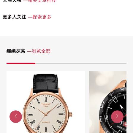
天津天梭
—相关文章推荐
辽宁省铁岭市银州区南马路天梭售后服务中心（需提前预约）
辽宁省营口市站前区市府路与渤海大街交叉口天梭售后服务中心（需提前预约）
更多人关注
—探索更多
辽宁省沈阳市沈河区中街路137号亨得利名表维修授权店1楼天梭售后服务中心（需提前预约）
辽宁省沈阳市沈河区中街路83号亨得利名表维修授权店1楼天梭售后服务中心（需提前预约）
北京市朝阳区建国门外大街甲6号华熙国际中心D座11层1102室天梭售后服务中心（需提前预约）
北京市东城区东长安街1号王府井东方广场W3座6层602室天梭售后服务中心（需提前预约）
继续探索
—浏览全部
河北省保定市竞秀区朝阳北大街北国先天下天梭售后服务中心（需提前预约）
内蒙古自治区阿拉善盟市左旗土尔扈特大街天梭售后服务中心（需提前预约）
内蒙古自治区巴彦淖尔市临河区新华街天梭售后服务中心（需提前预约）
内蒙古自治区包头市青山区幸福路甲3号王府井百货名表维修天梭售后服务中心（需提前预约）
内蒙古自治区赤峰市红山区哈达街天梭售后服务中心（需提前预约）
内蒙古自治区鄂尔多斯市东胜区伊金霍洛街天梭售后服务中心（需提前预约）
内蒙古自治区呼伦贝尔市海拉尔区中央街天梭售后服务中心（需提前预约）


内蒙古自治区通辽市科尔沁区明仁大街天梭售后服务中心（需提前预约）
内蒙古自治区乌海市海勃湾区人民南路天梭售后服务中心（需提前预约）