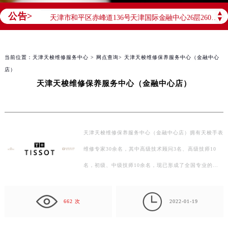
北京市朝阳区建国门外大街甲6号华熙国际中心D座11层1102室（需提前预约）
▲
公告>
天津市和平区赤峰道136号天津国际金融中心26层2603室（需提前预约）
▼
上海市徐汇区虹桥路3号港汇中心2座37层3705室（需提前预约）
上海市黄浦区南京东路299号宏伊国际广场写字楼8层806室（需提前预约）
当前位置：
天津天梭维修服务中心
>
网点查询
> 天津天梭维修保养服务中心（金融中心
南京市秦淮区中山南路1号南京中心22层22-C1-C3室（需提前预约）
店）
常州市新北区龙锦路1590号现代传媒中心5号楼10层1008室（需提前预约）
天津天梭维修保养服务中心（金融中心店）
徐州市鼓楼区淮海东路29号苏宁广场IFC国际金融中心35层3508室（需提前预约）
扬州市邗江区国展路29号星耀天地写字楼1号楼18层1803室（需提前预约）
盐城市盐都区世纪大道5号盐城金融城写字楼1号楼16层1604室（需提前预约）
天津天梭维修保养服务中心（金融中心店）拥有天梭手表
泰州市海陵区永定东路399号置地商务中心东塔（华润万象城）17层1706室（需提前预约）
维修专家30余名，其中高级技术顾问3名、高级技师10
宁波市江北区大闸南路500号来福士广场办公楼20层2009室（需提前预约）
名，初级、中级技师10余名，现已形成了全国专业的天
杭州市上城区钱江路1366号华润大厦A座5层503-5室（需提前预约）
梭维修服务团队。 每位对天梭时计进行保养维修的专业
金华市金东区东市南街777号金华万达广场4号楼22楼2209室（需提前预约）

人…
绍兴市越城区胜利东路379号世茂天际中心写字楼8层805室（需提前预约）
662 次
2022-01-19
嘉兴市南湖区广益路705号嘉兴世界贸易中心A座13层1304室（需提前预约）