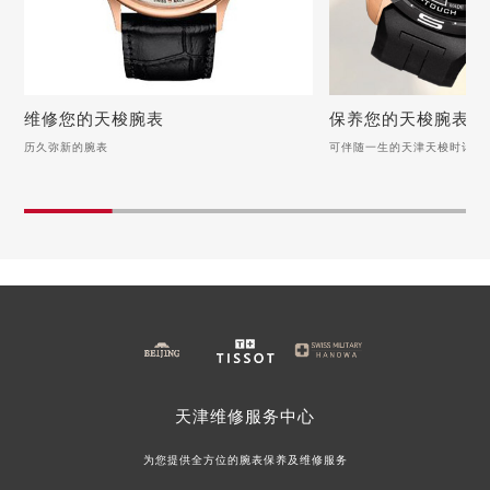
内蒙古自治区乌兰察布市集宁区恩和大街天梭售后服务中心（需提前预约）
内蒙古自治区锡林郭勒盟市锡林浩特市光明街与额尔敦路交叉口天梭售后服务中心（需提前预约）
内蒙古自治区兴安盟市乌兰浩特市兴安大街天梭售后服务中心（需提前预约）
山西省大同市平城区迎宾街天梭售后服务中心（需提前预约）
维修您的天梭腕表
保养您的天梭腕表
山西省晋城市城区黄华街天梭售后服务中心（需提前预约）
历久弥新的腕表
可伴随一生的天津天梭时计
维修您的天梭腕表
保养您的天梭腕表
山西省晋中市榆次区顺城街天梭售后服务中心（需提前预约）
山西省临汾市尧都区解放路天梭售后服务中心（需提前预约）
历久弥新的腕表
可伴随一生的天津天梭时
山西省吕梁市离石区永宁中路与建设街交叉口天梭售后服务中心（需提前预约）
天梭手表受潮，别怕！用自然之力守护时间之美
天梭手表表盘清洁与保养
山西省朔州市朔城区怡西路与鄯阳西街交汇处天梭售后服务中心（需提前预约）
天梭手表表蒙磨损怎么办？（手表表蒙磨损的解决方法）
洗净时光印记：天梭手表
山西省忻州市忻府区和平东街与七一南路交叉口天梭售后服务中心（需提前预约）
天梭手表后盖氧化怎么办？（手表后盖氧化的解决方法）
天梭手表如何清洁？（手
山西省阳泉市郊区平阳东街与新城大道交叉口天梭售后服务中心（需提前预约）
天梭手表表壳掉色如何解决？
天梭手表的正确保养方法
山西省运城市盐湖区河东街天梭售后服务中心（需提前预约）
天梭手表走慢怎么办？（手表走慢的解决方法）
山西省长治市潞州区英雄中路天梭售后服务中心（需提前预约）
天津
维修服务中心
山西省太原市迎泽区迎泽街道解放路15号亨得利名表维修授权店3楼天梭售后服务中心（需提前预约）
为您提供全方位的腕表保养及维修服务
天津市和平区赤峰道136号天津国际金融中心26层2603室天梭售后服务中心（需提前预约）