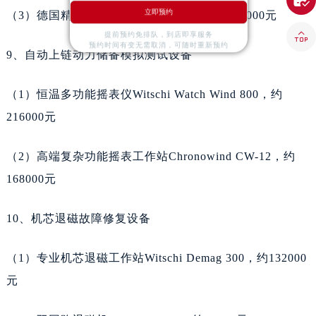

湖北省鄂州市鄂城区文星大道天梭售后服务中心（需提前预约）
立即预约
（3）德国精密微型加工车床Boley 50，约122000元
湖北省黄冈市黄州区赤壁大道天梭售后服务中心（需提前预约）

提前预约免排队，到店即享服务
湖北省黄石市黄石港区武汉路天梭售后服务中心（需提前预约）
预约时间有变无需取消，可随时重新预约
9、自动上链动力储备模拟测试设备
湖北省荆门市东宝中天街步行街天梭售后服务中心（需提前预约）
湖北省荆州市荆州区荆中路天梭售后服务中心（需提前预约）
（1）恒温多功能摇表仪Witschi Watch Wind 800，约
湖北省十堰市茅箭区人民北路天梭售后服务中心（需提前预约）
216000元
湖北省随州市曾都区青年路天梭售后服务中心（需提前预约）
湖北省咸宁市咸安区长安大道天梭售后服务中心（需提前预约）
（2）高端复杂功能摇表工作站Chronowind CW-12，约
湖北省襄阳市樊城区长虹路与人民路交叉口天梭售后服务中心（需提前预约）
168000元
湖北省孝感市孝南区复兴大道天梭售后服务中心（需提前预约）
湖北省宜昌市西陵区夷陵大道与港窑路天梭售后服务中心（需提前预约）
10、机芯退磁故障修复设备
湖南省常德市武陵区人民路天梭售后服务中心（需提前预约）
湖南省郴州市北湖区国庆北路天梭售后服务中心（需提前预约）
（1）专业机芯退磁工作站Witschi Demag 300，约132000
湖南省衡阳市雁峰区解放路天梭售后服务中心（需提前预约）
元
湖南省怀化市鹤城区迎丰中路天梭售后服务中心（需提前预约）