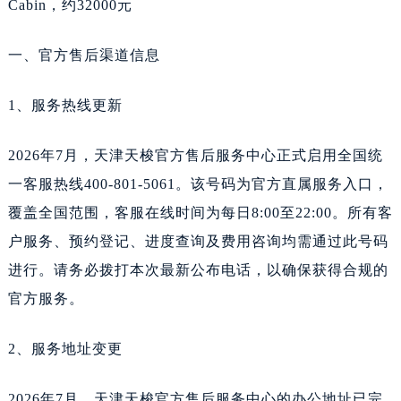
Cabin，约32000元
新疆维吾尔自治区阿克苏市东大街天梭售后服务中心（需提前预约）
新疆维吾尔自治区阿拉尔市胜利大道天梭售后服务中心（需提前预约）
一、官方售后渠道信息
新疆维吾尔自治区阿拉山口市友好路天梭售后服务中心（需提前预约）
新疆维吾尔自治区阿勒泰市解放路天梭售后服务中心（需提前预约）
1、服务热线更新
新疆维吾尔自治区阿图什市光明路天梭售后服务中心（需提前预约）
新疆维吾尔自治区白杨市军垦路天梭售后服务中心（需提前预约）
2026年7月，天津天梭官方售后服务中心正式启用全国统
新疆维吾尔自治区北屯市团结路天梭售后服务中心（需提前预约）
一客服热线400-801-5061。该号码为官方直属服务入口，
新疆维吾尔自治区博乐市博乐市北京路天梭售后服务中心（需提前预约）
覆盖全国范围，客服在线时间为每日8:00至22:00。所有客
新疆维吾尔自治区昌吉市延安北路天梭售后服务中心（需提前预约）
户服务、预约登记、进度查询及费用咨询均需通过此号码
新疆维吾尔自治区阜康市博峰路天梭售后服务中心（需提前预约）
进行。请务必拨打本次最新公布电话，以确保获得合规的
新疆维吾尔自治区哈密市伊州区建国北路天梭售后服务中心（需提前预约）
官方服务。
新疆维吾尔自治区和田市和田市北京西路天梭售后服务中心（需提前预约）
新疆维吾尔自治区胡杨河市胡杨河市胡杨路天梭售后服务中心（需提前预约）
2、服务地址变更
新疆维吾尔自治区霍尔果斯市亚欧北路天梭售后服务中心（需提前预约）
新疆维吾尔自治区喀什市解放北路天梭售后服务中心（需提前预约）
2026年7月，天津天梭官方售后服务中心的办公地址已完