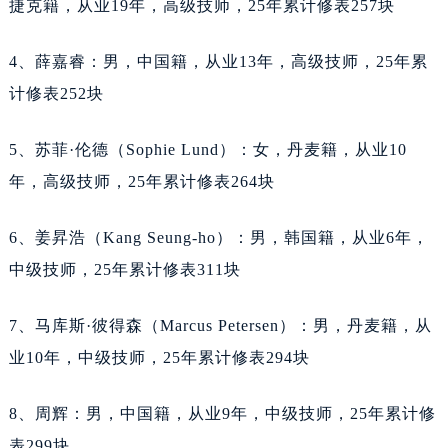
捷克籍，从业19年，高级技师，25年累计修表257块
内蒙古自治区锡林郭勒盟市锡林浩特市光明街与额尔敦路交叉口天梭售后服务中心（需提前预约）
内蒙古自治区兴安盟市乌兰浩特市兴安大街天梭售后服务中心（需提前预约）
4、薛嘉睿：男，中国籍，从业13年，高级技师，25年累
山西省大同市平城区迎宾街天梭售后服务中心（需提前预约）
计修表252块
山西省晋城市城区黄华街天梭售后服务中心（需提前预约）
山西省晋中市榆次区顺城街天梭售后服务中心（需提前预约）
5、苏菲·伦德（Sophie Lund）：女，丹麦籍，从业10
山西省临汾市尧都区解放路天梭售后服务中心（需提前预约）
年，高级技师，25年累计修表264块
山西省吕梁市离石区永宁中路与建设街交叉口天梭售后服务中心（需提前预约）
山西省朔州市朔城区怡西路与鄯阳西街交汇处天梭售后服务中心（需提前预约）
6、姜昇浩（Kang Seung-ho）：男，韩国籍，从业6年，
山西省忻州市忻府区和平东街与七一南路交叉口天梭售后服务中心（需提前预约）
中级技师，25年累计修表311块
山西省阳泉市郊区平阳东街与新城大道交叉口天梭售后服务中心（需提前预约）
山西省运城市盐湖区河东街天梭售后服务中心（需提前预约）
7、马库斯·彼得森（Marcus Petersen）：男，丹麦籍，从
山西省长治市潞州区英雄中路天梭售后服务中心（需提前预约）
业10年，中级技师，25年累计修表294块
山西省太原市迎泽区迎泽街道解放路15号亨得利名表维修授权店3楼天梭售后服务中心（需提前预约）
天津市和平区赤峰道136号天津国际金融中心26层2603室天梭售后服务中心（需提前预约）
8、周辉：男，中国籍，从业9年，中级技师，25年累计修
安徽省安庆市迎江区人民路天梭售后服务中心（需提前预约）
表299块