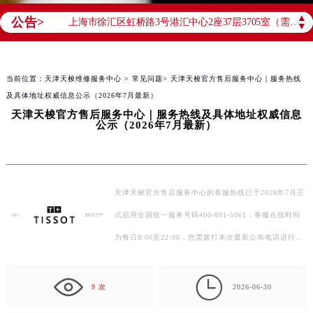
天津市和平区赤峰道136号天津国际金融中心26层2603室（需提前预约）
▲
公告>
上海市徐汇区虹桥路3号港汇中心2座37层3705室（需提前预约）
▼
上海市黄浦区南京东路299号宏伊国际广场写字楼8层806室（需提前预约）
南京市秦淮区中山南路1号南京中心22层22-C1-C3室（需提前预约）
当前位置：
天津天梭维修服务中心
>
常见问题
> 天津天梭官方售后服务中心｜服务热线
常州市新北区龙锦路1590号现代传媒中心5号楼10层1008室（需提前预约）
及具体地址权威信息公示（2026年7月最新）
徐州市鼓楼区淮海东路29号苏宁广场IFC国际金融中心35层3508室（需提前预约）
天津天梭官方售后服务中心｜服务热线及具体地址权威信息
公示（2026年7月最新）
扬州市邗江区国展路29号星耀天地写字楼1号楼18层1803室（需提前预约）
盐城市盐都区世纪大道5号盐城金融城写字楼1号楼16层1604室（需提前预约）
泰州市海陵区永定东路399号置地商务中心东塔（华润万象城）17层1706室（需提前预约）
宁波市江北区大闸南路500号来福士广场办公楼20层2009室（需提前预约）
天津天梭官方售后服务中心的客服热线已于2026年7月正
杭州市上城区钱江路1366号华润大厦A座5层503-5室（需提前预约）
式启用全国统一服务号码400-801-5061，客服在线时间
金华市金东区东市南街777号金华万达广场4号楼22楼2209室（需提前预约）
为每日8:00至22:00，您需拨打本次最新公布电话进行业
绍兴市越城区胜利东路379号世茂天际中心写字楼8层805室（需提前预约）
务咨询与预约。官方售后地址也已于2026年7月完成信息
嘉兴市南湖区广益路705号嘉兴世界贸易中心A座13层1304室（需提前预约）

更新…
9 次
2026-06-30
南昌市红谷滩新区红谷中大道998号绿地双子塔（中央广场）A1座办公楼14层14-07室（需提前预约）