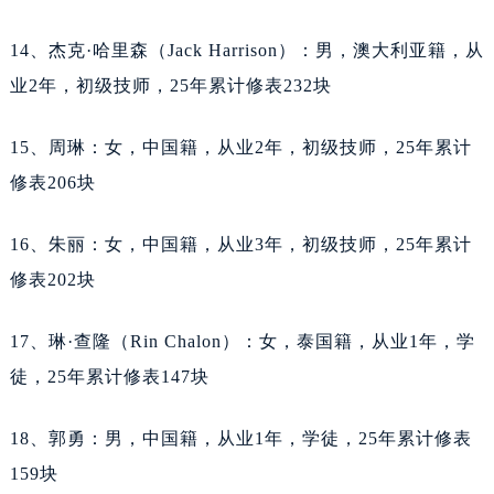
福建省南平市建阳区人民西路天梭售后服务中心（需提前预约）
14、杰克·哈里森（Jack Harrison）：男，澳大利亚籍，从
福建省宁德市蕉城区天湖东路天梭售后服务中心（需提前预约）
福建省莆田市城厢区霞林街道荔华东大道天梭售后服务中心（需提前预约）
业2年，初级技师，25年累计修表232块
福建省三明市三元区东乾二路天梭售后服务中心（需提前预约）
15、周琳：女，中国籍，从业2年，初级技师，25年累计
福建省漳州市龙文区步港路天梭售后服务中心（需提前预约）
修表206块
江苏省常州市新北区龙锦路1590号现代传媒中心5号楼10层1008室天梭售后服务中心（需提前预约）
江苏省淮安市清江浦区淮海北路天梭售后服务中心（需提前预约）
16、朱丽：女，中国籍，从业3年，初级技师，25年累计
江苏省连云港市海州区通灌北路天梭售后服务中心（需提前预约）
修表202块
江苏省南京市秦淮区中山南路1号南京中心22层22-C1-C3室天梭售后服务中心（需提前预约）
江苏省宿迁市宿城区西湖路天梭售后服务中心（需提前预约）
17、琳·查隆（Rin Chalon）：女，泰国籍，从业1年，学
江苏省泰州市海陵区永定东路399号置地商务中心东塔（华润万象城）17层1706室天梭售后服务中心（需提前预约）
徒，25年累计修表147块
江苏省徐州市鼓楼区淮海东路29号苏宁广场IFC国际金融中心35层3508室天梭售后服务中心（需提前预约）
江苏省盐城市盐都区世纪大道5号盐城金融城写字楼1号楼16层1604室天梭售后服务中心（需提前预约）
18、郭勇：男，中国籍，从业1年，学徒，25年累计修表
江苏省扬州市邗江区国展路29号星耀天地写字楼1号楼18层1803室天梭售后服务中心（需提前预约）
159块
江苏省镇江市京口区中山东路天梭售后服务中心（需提前预约）