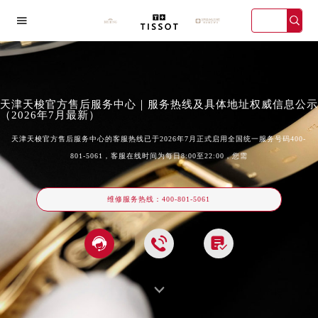

天津天梭官方售后服务中心｜服务热线及具体地址权威信息公示
（2026年7月最新）
天津天梭官方售后服务中心的客服热线已于2026年7月正式启用全国统一服务号码400-
801-5061，客服在线时间为每日8:00至22:00，您需
海宏伊店
广州万菱汇店
深圳华润大厦店
天津金融中
维修服务热线：
400-801-5061
2026年天梭中国区售后服务网络优化升级公告
2026年8月天梭全国官方售后客户服务热线：400-801-5061



2026年8月天梭售后服务中心最新网点地址：
北京市东城区东长安街1号王府井东方广场W3座6层602室（需提前预约）
北京市朝阳区建国门外大街甲6号华熙国际中心D座11层1102室（需提前预约）