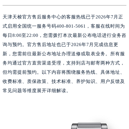
济南市历下区经十路11111号华润中心写字楼（万象城）15层1508室（需提前预约）
广州市天河区天河路230号万菱汇国际中心A塔7层704室（需提前预约）
天津天梭官方售后服务中心的客服热线已于2026年7月正
广州市越秀区环市东路371-375号世界贸易中心大厦南塔15层1507室（需提前预约）
式启用全国统一服务号码400-801-5061，客服在线时间为
深圳市罗湖区深南东路5001号华润大厦17层1701室（需提前预约）
每日8:00至22:00，您需拨打本次最新公布电话进行业务咨
惠州市惠城区江北文昌一路7号华贸大厦（华贸天地）1座30层30-05室（需提前预约）
询与预约。官方售后地址也已于2026年7月完成信息更
厦门市思明区湖滨东路95号万象城华润大厦B座11层1104室（需提前预约）
福州市晋安区竹屿路6号东二环泰禾广场2号楼5层509室（需提前预约）
新，您需前往最新公布地址办理送修或取表业务。所有服
成都市锦江区人民东路6号SAC东原中心24层2406B室（需提前预约）
务均通过官方直营渠道受理，支持到店与邮寄两种方式，
重庆市江北区观音桥步行街2号融恒时代广场9层902室（需提前预约）
但均需提前预约。以下内容将围绕服务热线、具体地址、
长沙市芙蓉区建湘路393号世茂环球金融中心写字楼10层1013室（需提前预约）
收费标准、质保政策、技术标准、养护知识、用户反馈及
郑州市二七区民主路10号华润大厦29层2905室（需提前预约）
常见问题等维度展开详细解读。
太原市迎泽区迎泽街道解放路15号亨得利名表维修授权店3楼（需提前预约）
沈阳市沈河区中街路137号亨得利名表维修授权店1楼（需提前预约）
沈阳市沈河区中街路83号亨得利名表维修授权店1楼（需提前预约）
黑龙江省大庆市萨尔图区会战大街天梭售后服务中心（需提前预约）