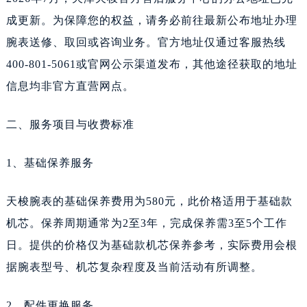
新疆维吾尔自治区可克达拉市幸福路天梭售后服务中心（需提前预约）
成更新。为保障您的权益，请务必前往最新公布地址办理
新疆维吾尔自治区克拉玛依市克拉玛依区友谊路天梭售后服务中心（需提前预约）
腕表送修、取回或咨询业务。官方地址仅通过客服热线
新疆维吾尔自治区库车市库车市文化东路天梭售后服务中心（需提前预约）
400-801-5061或官网公示渠道发布，其他途径获取的地址
新疆维吾尔自治区库尔勒市库尔勒市人民东路天梭售后服务中心（需提前预约）
信息均非官方直营网点。
新疆维吾尔自治区奎屯市团结西街天梭售后服务中心（需提前预约）
新疆维吾尔自治区昆玉市昆泉街天梭售后服务中心（需提前预约）
二、服务项目与收费标准
新疆维吾尔自治区沙湾市三道河子镇世纪大道南路天梭售后服务中心（需提前预约）
新疆维吾尔自治区石河子市北二路天梭售后服务中心（需提前预约）
1、基础保养服务
新疆维吾尔自治区双河市光明路天梭售后服务中心（需提前预约）
新疆维吾尔自治区塔城市塔城地区闻琴路天梭售后服务中心（需提前预约）
天梭腕表的基础保养费用为580元，此价格适用于基础款
新疆维吾尔自治区铁门关市兴疆路天梭售后服务中心（需提前预约）
机芯。保养周期通常为2至3年，完成保养需3至5个工作
新疆维吾尔自治区图木舒克市图木舒克市中兴街天梭售后服务中心（需提前预约）
日。提供的价格仅为基础款机芯保养参考，实际费用会根
新疆维吾尔自治区吐鲁番市高昌区文化中路文化中路天梭售后服务中心（需提前预约）
据腕表型号、机芯复杂程度及当前活动有所调整。
新疆维吾尔自治区乌苏市乌鲁木齐北路天梭售后服务中心（需提前预约）
新疆维吾尔自治区五家渠市长征西街天梭售后服务中心（需提前预约）
2、配件更换服务