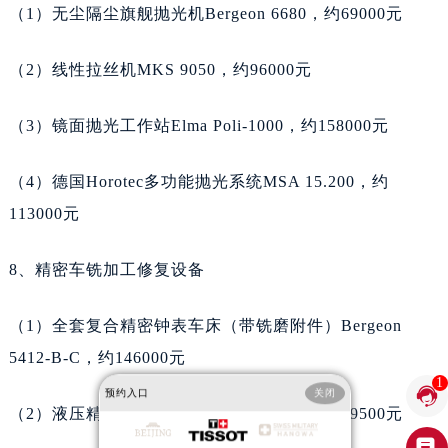
（1）无尘隔尘旗舰抛光机Bergeon 6680，约69000元
河南省开封市鼓楼区中山路天梭售后服务中心（需提前预约）
河南省洛阳市西工区中州中路与解放路交叉口天梭售后服务中心（需提前预约）
（2）线性拉丝机MKS 9050，约96000元
河南省漯河市源汇区交通路天梭售后服务中心（需提前预约）
河南省南阳市宛城区范蠡东路与南都路交叉口天梭售后服务中心（需提前预约）
（3）镜面抛光工作站Elma Poli-1000，约158000元
河南省平顶山市卫东区建设路天梭售后服务中心（需提前预约）
河南省濮阳市大华龙区开州路绿城路交叉口天梭售后服务中心（需提前预约）
（4）德国Horotec多功能抛光系统MSA 15.200，约
河南省三门峡市湖滨区和平路天梭售后服务中心（需提前预约）
113000元
河南省商丘市梁园区神火大道天梭售后服务中心（需提前预约）
8、精密车铣加工修复设备
河南省新乡市红旗区人民路天梭售后服务中心（需提前预约）
河南省信阳市浉河区东方红大道天梭售后服务中心（需提前预约）
（1）全套复合精密钟表车床（带铣磨附件）Bergeon
河南省许昌市魏都区建安大道与八龙路交叉口天梭售后服务中心（需提前预约）
5412-B-C，约146000元
河南省郑州市二七区民主路10号华润大厦29层2905室天梭售后服务中心（需提前预约）
1
河南省周口市川汇区七一路天梭售后服务中心（需提前预约）

预约入口
关闭
（2）液压精密压盖工作站Bergeon 5500，约19500元
河南省驻马店市驿城区乐山大道与置地大道交叉口天梭售后服务中心（需提前预约）