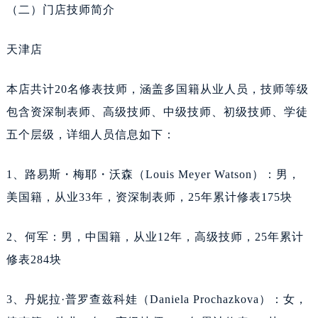
辽宁省营口市站前区市府路与渤海大街交叉口天梭售后服务中心（需提前预约）
（二）门店技师简介
辽宁省沈阳市沈河区中街路137号亨得利名表维修授权店1楼天梭售后服务中心（需提前预约）
天津店
辽宁省沈阳市沈河区中街路83号亨得利名表维修授权店1楼天梭售后服务中心（需提前预约）
北京市朝阳区建国门外大街甲6号华熙国际中心D座11层1102室天梭售后服务中心（需提前预约）
本店共计20名修表技师，涵盖多国籍从业人员，技师等级
北京市东城区东长安街1号王府井东方广场W3座6层602室天梭售后服务中心（需提前预约）
包含资深制表师、高级技师、中级技师、初级技师、学徒
河北省保定市竞秀区朝阳北大街北国先天下天梭售后服务中心（需提前预约）
五个层级，详细人员信息如下：
内蒙古自治区阿拉善盟市左旗土尔扈特大街天梭售后服务中心（需提前预约）
内蒙古自治区巴彦淖尔市临河区新华街天梭售后服务中心（需提前预约）
1、路易斯・梅耶・沃森（Louis Meyer Watson）：男，
内蒙古自治区包头市青山区幸福路甲3号王府井百货名表维修天梭售后服务中心（需提前预约）
美国籍，从业33年，资深制表师，25年累计修表175块
内蒙古自治区赤峰市红山区哈达街天梭售后服务中心（需提前预约）
内蒙古自治区鄂尔多斯市东胜区伊金霍洛街天梭售后服务中心（需提前预约）
2、何军：男，中国籍，从业12年，高级技师，25年累计
内蒙古自治区呼伦贝尔市海拉尔区中央街天梭售后服务中心（需提前预约）
修表284块
内蒙古自治区通辽市科尔沁区明仁大街天梭售后服务中心（需提前预约）
内蒙古自治区乌海市海勃湾区人民南路天梭售后服务中心（需提前预约）
3、丹妮拉·普罗查兹科娃（Daniela Prochazkova）：女，
内蒙古自治区乌兰察布市集宁区恩和大街天梭售后服务中心（需提前预约）