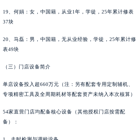
江西省抚州市临川区赣东大道天梭售后服务中心（需提前预约）
19、何娟：女，中国籍，从业1年，学徒，25年累计修表
江西省赣州市章贡区文清路天梭售后服务中心（需提前预约）
37块
江西省吉安市吉州区井冈山大道天梭售后服务中心（需提前预约）
江西省景德镇市珠山区珠山中路天梭售后服务中心（需提前预约）
20、马磊：男，中国籍，无从业经验，学徒，25年累计修
江西省九江市浔阳区浔阳路天梭售后服务中心（需提前预约）
表49块
江西省南昌市红谷滩新区红谷中大道998号绿地双子塔（中央广场）A1座办公楼14层14-07室天梭售后服务中心（需提前预约）
江西省萍乡市安源区萍安北大道与康庄路交叉口天梭售后服务中心（需提前预约）
（三）门店设备简介
江西省上饶市信州区滨江西路天梭售后服务中心（需提前预约）
江西省新余市渝水区北湖西路天梭售后服务中心（需提前预约）
单店设备投入超660万元（注：另有配套专用定制辅机、
江西省宜春市袁州区中山中路天梭售后服务中心（需提前预约）
专项精密工具及全周期耗材等配套资产未纳入本次核算）
江西省鹰潭市月湖区胜利东路天梭售后服务中心（需提前预约）
山东省德州市德城区东风中路天梭售后服务中心（需提前预约）
54家直营门店均配备核心设备（其他授权门店按需配
山东省东营市东营区济南路天梭售后服务中心（需提前预约）
备）：
山东省济南市历下区经十路11111号华润中心写字楼（万象城）15层1508室天梭售后服务中心（需提前预约）
山东省济宁市任城区太白楼路天梭售后服务中心（需提前预约）
1、走时检测与调校设备