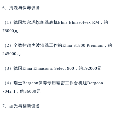
海南省东方市八所镇解放西路天梭售后服务中心（需提前预约）
6、清洗与保养设备
海南省琼海市嘉积镇东风路天梭售后服务中心（需提前预约）
（1）德国埃尔玛旗舰洗表机Elma Elmasolvex RM，约
海南省三沙市西沙区西沙群岛永兴岛北京路天梭售后服务中心（需提前预约）
78000元
海南省三亚市吉阳区迎宾路天梭售后服务中心（需提前预约）
海南省万宁市万城镇解放路天梭售后服务中心（需提前预约）
（2）全数控超声波清洗工作站Elma S1800 Premium，约
海南省文昌市文城镇教育东路天梭售后服务中心（需提前预约）
245000元
海南省五指山市通什镇三月三大道天梭售后服务中心（需提前预约）
香港特别行政区尖沙咀区油尖旺区广东道天梭售后服务中心（需提前预约）
（3）德国Elma Elmasonic Select 900，约192000元
香港特别行政区金钟区中西区金钟道天梭售后服务中心（需提前预约）
香港特别行政区九龙区油尖旺区弥敦道天梭售后服务中心（需提前预约）
（4）瑞士Bergeon保养专用精密工作台机组Bergeon
香港特别行政区铜锣湾区湾仔区轩尼诗道天梭售后服务中心（需提前预约）
7042-1，约36000元
河南省安阳市文峰区解放大道天梭售后服务中心（需提前预约）
河南省鹤壁市淇滨区九州路天梭售后服务中心（需提前预约）
7、抛光与翻新设备
河南省济源市沁园街道济水大道天梭售后服务中心（需提前预约）
河南省焦作市解放区解放路天梭售后服务中心（需提前预约）