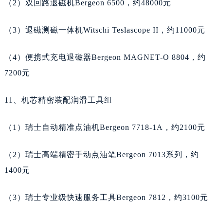
湖南省娄底市娄星区长青街天梭售后服务中心（需提前预约）
（2）双回路退磁机Bergeon 6500，约48000元
湖南省邵阳市双清区东风路天梭售后服务中心（需提前预约）
（3）退磁测磁一体机Witschi Teslascope II，约11000元
湖南省湘潭市雨湖区莲城大道天梭售后服务中心（需提前预约）
湖南省益阳市赫山区桃花仑路天梭售后服务中心（需提前预约）
（4）便携式充电退磁器Bergeon MAGNET-O 8804，约
湖南省永州市冷水滩区永州大道与中兴路交叉口天梭售后服务中心（需提前预约）
7200元
湖南省岳阳市岳阳楼区东茅岭路天梭售后服务中心（需提前预约）
湖南省张家界市永定区解放路天梭售后服务中心（需提前预约）
11、机芯精密装配润滑工具组
湖南省长沙市芙蓉区建湘路393号世茂环球金融中心写字楼10层1013室天梭售后服务中心（需提前预约）
湖南省株洲市芦淞区建设南路天梭售后服务中心（需提前预约）
（1）瑞士自动精准点油机Bergeon 7718-1A，约2100元
甘肃省白银市白银区北京路天梭售后服务中心（需提前预约）
甘肃省定西市安定区解放路天梭售后服务中心（需提前预约）
（2）瑞士高端精密手动点油笔Bergeon 7013系列，约
甘肃省敦煌市沙州镇阳关中路天梭售后服务中心（需提前预约）
1400元
甘肃省合作市人民街天梭售后服务中心（需提前预约）
甘肃省嘉峪关市雄关区新华中路天梭售后服务中心（需提前预约）
（3）瑞士专业级快速服务工具Bergeon 7812，约3100元
甘肃省金昌市金川区北京路天梭售后服务中心（需提前预约）