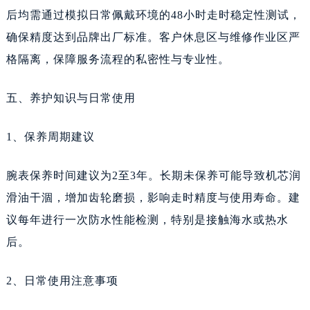
云南省怒江傈僳族自治州泸水市人民路天梭售后服务中心（需提前预约）
后均需通过模拟日常佩戴环境的48小时走时稳定性测试，
云南省普洱市思茅区振兴大道天梭售后服务中心（需提前预约）
确保精度达到品牌出厂标准。客户休息区与维修作业区严
云南省曲靖市麒麟区学府路天梭售后服务中心（需提前预约）
格隔离，保障服务流程的私密性与专业性。
云南省文山壮族苗族自治州文山市东风路天梭售后服务中心（需提前预约）
云南省西双版纳傣族自治州景洪市宣慰大道天梭售后服务中心（需提前预约）
五、养护知识与日常使用
云南省玉溪市红塔区南北大街天梭售后服务中心（需提前预约）
1、保养周期建议
云南省昭通市昭阳区青年路天梭售后服务中心（需提前预约）
重庆市江北区观音桥步行街2号融恒时代广场9层902室天梭售后服务中心（需提前预约）
腕表保养时间建议为2至3年。长期未保养可能导致机芯润
节假日正常营业！
滑油干涸，增加齿轮磨损，影响走时精度与使用寿命。建
议每年进行一次防水性能检测，特别是接触海水或热水
后。
2、日常使用注意事项