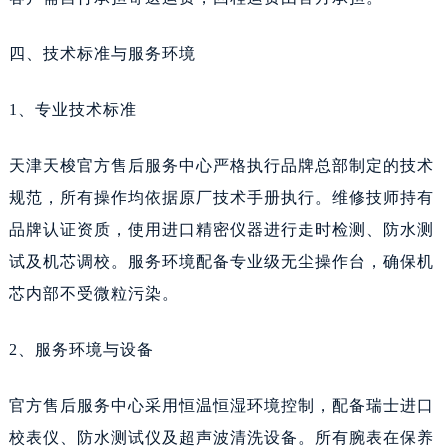
西藏自治区阿里地区噶尔县北京西路天梭售后服务中心（需提前预约）
西藏自治区昌都市卡若区昌都西路天梭售后服务中心（需提前预约）
四、技术标准与服务环境
西藏自治区拉萨市城关区北京中路天梭售后服务中心（需提前预约）
西藏自治区林芝市巴宜区广东路天梭售后服务中心（需提前预约）
1、专业技术标准
西藏自治区那曲市色尼区浙江西路天梭售后服务中心（需提前预约）
天津天梭官方售后服务中心严格执行品牌总部制定的技术
西藏自治区日喀则市桑珠孜区上海中路天梭售后服务中心（需提前预约）
规范，所有操作均依据原厂技术手册执行。维修技师持有
西藏自治区山南市乃东区湖北大道天梭售后服务中心（需提前预约）
云南省保山市隆阳区正阳路天梭售后服务中心（需提前预约）
品牌认证资质，使用进口精密仪器进行走时检测、防水测
云南省楚雄彝族自治州楚雄市鹿城南路天梭售后服务中心（需提前预约）
试及机芯调校。服务环境配备专业级无尘操作台，确保机
云南省大理白族自治州大理市建设路天梭售后服务中心（需提前预约）
芯内部不受微粒污染。
云南省德宏傣族景颇族自治州芒市团结大街天梭售后服务中心（需提前预约）
云南省迪庆藏族自治州香格里拉市长征大道天梭售后服务中心（需提前预约）
2、服务环境与设备
云南省红河哈尼族彝族自治州蒙自市天马路天梭售后服务中心（需提前预约）
官方售后服务中心采用恒温恒湿环境控制，配备瑞士进口
云南省丽江市古城区七星街天梭售后服务中心（需提前预约）
校表仪、防水测试仪及超声波清洗设备。所有腕表在保养
云南省临沧市临翔区世纪路天梭售后服务中心（需提前预约）