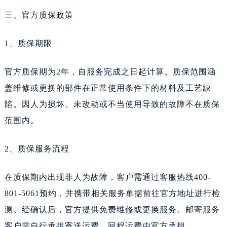
四川省广安市广安区建安南路天梭售后服务中心（需提前预约）
三、官方质保政策
四川省广元市利州区老城南北街、东大街天梭售后服务中心（需提前预约）
四川省乐山市市中区嘉定中路天梭售后服务中心（需提前预约）
1、质保期限
四川省凉山州市西昌市大巷口下街天梭售后服务中心（需提前预约）
四川省泸州市江阳区治平路天梭售后服务中心（需提前预约）
官方质保期为2年，自服务完成之日起计算。质保范围涵
四川省眉山市东坡区三苏路天梭售后服务中心（需提前预约）
盖维修或更换的部件在正常使用条件下的材料及工艺缺
四川省绵阳市涪城区翠花街天梭售后服务中心（需提前预约）
陷。因人为损坏、未改动或不当使用导致的故障不在质保
四川省南充市高坪区江东大道天梭售后服务中心（需提前预约）
范围内。
四川省内江市东兴区汉安大道天梭售后服务中心（需提前预约）
四川省攀枝花市东区三线大道北段天梭售后服务中心（需提前预约）
2、质保服务流程
四川省遂宁市船山区香林南路天梭售后服务中心（需提前预约）
四川省雅安市雨城区熊猫大道天梭售后服务中心（需提前预约）
在质保期内出现非人为故障，客户需通过客服热线400-
四川省宜宾市翠屏区长翠路天梭售后服务中心（需提前预约）
801-5061预约，并携带相关服务单据前往官方地址进行检
四川省资阳市雁江区滨江大道一段与和平南路天梭售后服务中心（需提前预约）
测。经确认后，官方提供免费维修或更换服务。邮寄服务
四川省自贡市自流井区华商北路天梭售后服务中心（需提前预约）
客户需自行承担寄送运费，回程运费由官方承担。