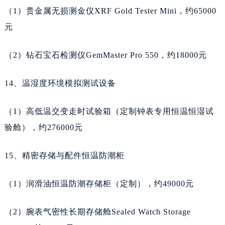
青海省海东市乐都区滨河路天梭售后服务中心（需提前预约）
（1）贵金属无损测金仪XRF Gold Tester Mini，约65000
青海省海南藏族自治州共和县青海湖大街天梭售后服务中心（需提前预约）
元
青海省海西蒙古族藏族自治州德令哈市柴达木路天梭售后服务中心（需提前预约）
青海省黄南藏族自治州同仁市德合隆路天梭售后服务中心（需提前预约）
（2）钻石宝石检测仪GemMaster Pro 550，约18000元
青海省西宁市城西区海湖新区西关大道天梭售后服务中心（需提前预约）
青海省玉树藏族自治州结古镇胜利路天梭售后服务中心（需提前预约）
14、温湿度环境模拟测试设备
陕西省安康市汉滨区金州路天梭售后服务中心（需提前预约）
陕西省宝鸡市渭滨区经二路天梭售后服务中心（需提前预约）
（1）高低温交变走时试验箱（定制钟表专用恒温恒湿试
陕西省汉中市汉台区北大街天梭售后服务中心（需提前预约）
验舱），约276000元
陕西省商洛市商州区州城街天梭售后服务中心（需提前预约）
陕西省铜川市王益区红旗街天梭售后服务中心（需提前预约）
15、精密存储与配件恒温防潮柜
陕西省渭南市临渭区东风大街天梭售后服务中心（需提前预约）
（1）润滑油恒温防潮存储柜（定制），约49000元
陕西省咸阳市秦都区沣西新城统一西路与白马河路交汇处天梭售后服务中心（需提前预约）
陕西省延安市宝塔区中心街天梭售后服务中心（需提前预约）
（2）腕表气密性长期存储舱Sealed Watch Storage
陕西省榆林市榆阳区长兴路天梭售后服务中心（需提前预约）