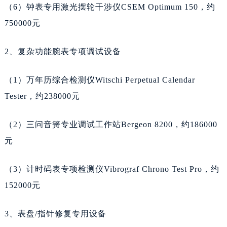
（6）钟表专用激光摆轮干涉仪CSEM Optimum 150，约
浙江省宁波市江北区大闸南路500号来福士广场办公楼20层2009室天梭售后服务中心（需提前预约）
750000元
浙江省衢州市柯城区上街天梭售后服务中心（需提前预约）
浙江省绍兴市越城区胜利东路379号世茂天际中心写字楼8层805室天梭售后服务中心（需提前预约）
2、复杂功能腕表专项调试设备
浙江省舟山市定海区解放东路天梭售后服务中心（需提前预约）
澳门特别行政区大堂区议事亭前地（新马路）天梭售后服务中心（需提前预约）
（1）万年历综合检测仪Witschi Perpetual Calendar
澳门特别行政区风顺堂区南湾大马路天梭售后服务中心（需提前预约）
Tester，约238000元
澳门特别行政区花地玛堂区关闸广场天梭售后服务中心（需提前预约）
澳门特别行政区花王堂区大三巴商圈天梭售后服务中心（需提前预约）
（2）三问音簧专业调试工作站Bergeon 8200，约186000
澳门特别行政区嘉模堂区官也街天梭售后服务中心（需提前预约）
元
澳门省路氹城市金光大道天梭售后服务中心（需提前预约）
澳门特别行政区望德堂区塔石广场天梭售后服务中心（需提前预约）
（3）计时码表专项检测仪Vibrograf Chrono Test Pro，约
福建省福州市晋安区竹屿路6号东二环泰禾广场2号楼5层509室天梭售后服务中心（需提前预约）
152000元
福建省厦门市思明区湖滨东路95号万象城华润大厦B座11层1104室天梭售后服务中心（需提前预约）
广东省潮州市潮安区新风路与潮汕路交汇处天梭售后服务中心（需提前预约）
3、表盘/指针修复专用设备
广东省广州市天河区天河路230号万菱汇国际中心A塔7层704室天梭售后服务中心（需提前预约）