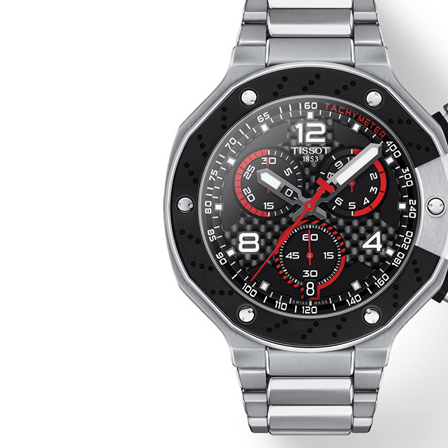
黑龙江省鹤岗市向阳区红军路天梭售后服务中心（需提前预约）
黑龙江省黑河市爱辉区中央街天梭售后服务中心（需提前预约）
黑龙江省鸡西市鸡冠区红军路天梭售后服务中心（需提前预约）
黑龙江省佳木斯市向阳区长安路天梭售后服务中心（需提前预约）
黑龙江省牡丹江市东安区太平路天梭售后服务中心（需提前预约）
黑龙江省七台河市桃山区大同街天梭售后服务中心（需提前预约）
黑龙江省齐齐哈尔市龙沙区龙华路天梭售后服务中心（需提前预约）
黑龙江省双鸭山市尖山区新兴大街天梭售后服务中心（需提前预约）
黑龙江省绥化市北林区新华街与康庄路交叉口天梭售后服务中心（需提前预约）
黑龙江省伊春市伊美区通河路天梭售后服务中心（需提前预约）
吉林省白城市洮北区明仁南街天梭售后服务中心（需提前预约）
吉林省白山市浑江区浑江大街天梭售后服务中心（需提前预约）
吉林省吉林市船营区河南街天梭售后服务中心（需提前预约）
吉林省辽源市龙山区人民大街天梭售后服务中心（需提前预约）
吉林省梅河口市新华街道梅河大街天梭售后服务中心（需提前预约）