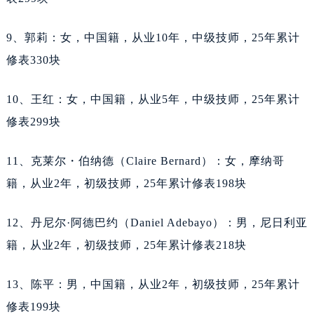
安徽省蚌埠市蚌山区淮河路天梭售后服务中心（需提前预约）
安徽省亳州市谯城区魏武大道天梭售后服务中心（需提前预约）
9、郭莉：女，中国籍，从业10年，中级技师，25年累计
安徽省池州市贵池区长江路天梭售后服务中心（需提前预约）
修表330块
安徽省滁州市琅琊区南谯北路天梭售后服务中心（需提前预约）
安徽省阜阳市颍州区颍州北路天梭售后服务中心（需提前预约）
10、王红：女，中国籍，从业5年，中级技师，25年累计
安徽省淮北市相山区淮海路天梭售后服务中心（需提前预约）
修表299块
安徽省淮南市田家庵区国庆中路天梭售后服务中心（需提前预约）
安徽省黄山市屯溪区黄山西路天梭售后服务中心（需提前预约）
11、克莱尔・伯纳德（Claire Bernard）：女，摩纳哥
安徽省六安市金安区解放中路天梭售后服务中心（需提前预约）
籍，从业2年，初级技师，25年累计修表198块
安徽省马鞍山市雨山区湖南西路天梭售后服务中心（需提前预约）
安徽省宿州市埇桥区人民中路天梭售后服务中心（需提前预约）
12、丹尼尔·阿德巴约（Daniel Adebayo）：男，尼日利亚
安徽省铜陵市铜官区石城大道天梭售后服务中心（需提前预约）
籍，从业2年，初级技师，25年累计修表218块
安徽省芜湖市镜湖区中山路步行街天梭售后服务中心（需提前预约）
安徽省宣城市宣州区叠嶂西路天梭售后服务中心（需提前预约）
13、陈平：男，中国籍，从业2年，初级技师，25年累计
福建省龙岩市新罗区九一南路天梭售后服务中心（需提前预约）
修表199块