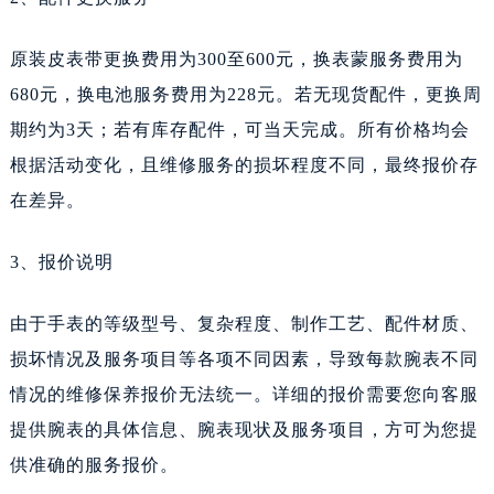
新疆维吾尔自治区新星市东风路天梭售后服务中心（需提前预约）
新疆维吾尔自治区伊宁市解放西路天梭售后服务中心（需提前预约）
原装皮表带更换费用为300至600元，换表蒙服务费用为
贵州省安顺市西秀区中华南路天梭售后服务中心（需提前预约）
680元，换电池服务费用为228元。若无现货配件，更换周
贵州省毕节市七星关区松山路天梭售后服务中心（需提前预约）
期约为3天；若有库存配件，可当天完成。所有价格均会
贵州省六盘水市钟山区钟山大道天梭售后服务中心（需提前预约）
根据活动变化，且维修服务的损坏程度不同，最终报价存
贵州省黔东南苗族侗族自治州凯里市北京西路天梭售后服务中心（需提前预约）
在差异。
贵州省黔西南布依族苗族自治州兴义市大道与桔香路交汇处天梭售后服务中心（需提前预约）
贵州省铜仁市碧江区民主路天梭售后服务中心（需提前预约）
3、报价说明
贵州省遵义市红花岗区共青大道与嵩山路交叉口天梭售后服务中心（需提前预约）
四川省阿坝州市马尔康市团结街天梭售后服务中心（需提前预约）
由于手表的等级型号、复杂程度、制作工艺、配件材质、
四川省巴中市巴州区江北大道天梭售后服务中心（需提前预约）
损坏情况及服务项目等各项不同因素，导致每款腕表不同
四川省成都市锦江区人民东路6号SAC东原中心24层2406B室天梭售后服务中心（需提前预约）
情况的维修保养报价无法统一。详细的报价需要您向客服
四川省达州市通川区中心广场、老车坝天梭售后服务中心（需提前预约）
提供腕表的具体信息、腕表现状及服务项目，方可为您提
四川省德阳市旌阳区长江西路、南街天梭售后服务中心（需提前预约）
供准确的服务报价。
四川省甘孜州市康定市情歌广场、箭炉街天梭售后服务中心（需提前预约）