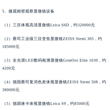
广东省肇庆市端州区信安大道与砚都大道交汇处天梭售后服务中心（需提前预约）
5、微观精密观察显微镜设备
广西壮族自治区百色市右江区中山二路天梭售后服务中心（需提前预约）
广西壮族自治区北海市海城区北京路天梭售后服务中心（需提前预约）
（1）三目体视高清显微镜Leica S6D，约320000元
广西壮族自治区崇左市江州区石景林街道友谊大道与丽川路交汇处天梭售后服务中心（需提前预约）
广西壮族自治区防城港市港口区金花茶大道天梭售后服务中心（需提前预约）
（2）蔡司工业级三目变焦显微镜ZEISS Stemi 305，约
广西壮族自治区贵港市港北区港城街道布山大道与仙衣路交叉口天梭售后服务中心（需提前预约）
185000元
广西壮族自治区桂林市秀峰区红岭路天梭售后服务中心（需提前预约）
广西壮族自治区河池市金城江区金城江街道朝阳路天梭售后服务中心（需提前预约）
（3）全光谱LED数码检测显微镜GemOro Elite 1030，约
广西壮族自治区贺州市八步区城东街道灵峰南路天梭售后服务中心（需提前预约）
4200元
广西壮族自治区来宾市兴宾区桂中大道天梭售后服务中心（需提前预约）
广西壮族自治区柳州市城中区中山中路天梭售后服务中心（需提前预约）
（4）德国蔡司复消色差体视显微镜ZEISS Stemi 508，约
广西壮族自治区钦州市钦南区金海湾东大街天梭售后服务中心（需提前预约）
380000元
广西壮族自治区梧州市万秀区龙湖镇高旺路天梭售后服务中心（需提前预约）
广西壮族自治区玉林市玉州区金玉路天梭售后服务中心（需提前预约）
（5）德国徕卡体视显微镜Leica S9，约85000元
海南省儋州市儋州市那大镇兰洋北路天梭售后服务中心（需提前预约）