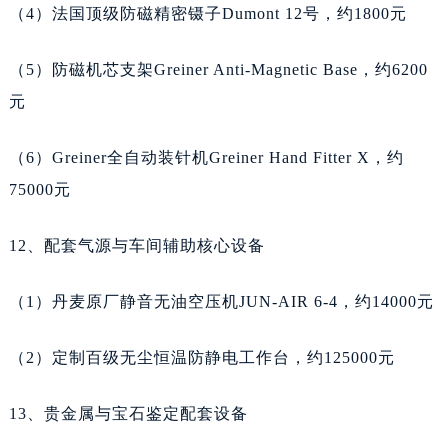
甘肃省酒泉市肃州区西大街天梭售后服务中心（需提前预约）
（4）法国顶级防磁精密镊子Dumont 12号，约1800元
甘肃省临夏市城南街道团结路天梭售后服务中心（需提前预约）
甘肃省陇南市武都区人民路天梭售后服务中心（需提前预约）
（5）防磁机芯支架Greiner Anti-Magnetic Base，约6200
甘肃省平凉市崆峒区西大街天梭售后服务中心（需提前预约）
元
甘肃省庆阳市西峰区南大街天梭售后服务中心（需提前预约）
甘肃省天水市秦州区民主路天梭售后服务中心（需提前预约）
（6）Greiner全自动装针机Greiner Hand Fitter X，约
甘肃省武威市凉州区迎宾路天梭售后服务中心（需提前预约）
75000元
甘肃省张掖市甘州区民乐北路天梭售后服务中心（需提前预约）
12、配套气源与车间辅助核心设备
宁夏回族自治区固原市原州区文化街天梭售后服务中心（需提前预约）
宁夏回族自治区石嘴山市大武口区贺兰山路天梭售后服务中心（需提前预约）
（1）丹麦原厂静音无油空压机JUN-AIR 6-4，约14000元
宁夏回族自治区吴忠市利通区开元大道天梭售后服务中心（需提前预约）
宁夏回族自治区银川市兴庆区新华东路97号新百中心C馆一层C1-18号商铺天梭售后服务中心（需提前预约）
（2）定制百级无尘恒温防静电工作台，约125000元
宁夏回族自治区中卫市沙坡头区鼓楼东街天梭售后服务中心（需提前预约）
青海省果洛藏族自治州玛沁县团结路天梭售后服务中心（需提前预约）
13、贵金属与宝石鉴定配套设备
青海省海北藏族自治州海晏县将军路天梭售后服务中心（需提前预约）