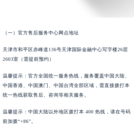
吉林省四平市铁东区紫气大路与南九经街交汇处天梭售后服务中心（需提前预约）
吉林省松原市宁江区五环大街天梭售后服务中心（需提前预约）
吉林省通化市东昌区环通乡江南大街天梭售后服务中心（需提前预约）
吉林省延边市延吉市解放路天梭售后服务中心（需提前预约）
（一）官方售后服务中心网点地址
辽宁省鞍山市铁东区站前街天梭售后服务中心（需提前预约）
辽宁省本溪市平山区胜利路天梭售后服务中心（需提前预约）
天津市和平区赤峰道136号天津国际金融中心写字楼26层
辽宁省朝阳市双塔区新华路天梭售后服务中心（需提前预约）
2603室（需提前预约）
辽宁省丹东市振兴区七经街天梭售后服务中心（需提前预约）
辽宁省抚顺市新抚区东一路天梭售后服务中心（需提前预约）
温馨提示：官方全国统一服务热线，服务覆盖中国大陆、
辽宁省阜新市海州区解放大街天梭售后服务中心（需提前预约）
中国香港、中国澳门、中国台湾全部区域，需直接拨打本
辽宁省葫芦岛市连山区中央路天梭售后服务中心（需提前预约）
统一热线获取售后、咨询等相关服务。
辽宁省锦州市古塔区中央大街天梭售后服务中心（需提前预约）
辽宁省辽阳市白塔区新运大街天梭售后服务中心（需提前预约）
温馨提示：中国大陆以外地区拨打本 400 热线，请在号码
辽宁省盘锦市兴隆台区石油大街天梭售后服务中心（需提前预约）
前加拨“+86”。
辽宁省铁岭市银州区南马路天梭售后服务中心（需提前预约）