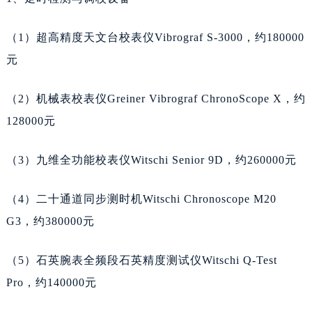
山东省莱芜市文化南路8号银座商城名表维修一楼名表维修天梭售后服务中心（需提前预约）
山东省临沂市兰山区解放路天梭售后服务中心（需提前预约）
（1）超高精度天文台校表仪Vibrograf S-3000，约180000
山东省日照市东港区烟台路天梭售后服务中心（需提前预约）
元
山东省泰安市泰山区财源街道泰山大街天梭售后服务中心（需提前预约）
山东省威海市环翠区新威海路89号振华商厦一楼名表维修天梭售后服务中心（需提前预约）
（2）机械表校表仪Greiner Vibrograf ChronoScope X，约
山东省潍坊市奎文区东风东街天梭售后服务中心（需提前预约）
128000元
山东省枣庄市滕州市北辛路与善国路交叉口天梭售后服务中心（需提前预约）
（3）九维全功能校表仪Witschi Senior 9D，约260000元
山东省淄博市张店区金晶大道天梭售后服务中心（需提前预约）
上海市黄浦区南京东路299号宏伊国际广场写字楼8层806室天梭售后服务中心（需提前预约）
（4）二十通道同步测时机Witschi Chronoscope M20
上海市徐汇区虹桥路3号港汇中心2座37层3705室天梭售后服务中心（需提前预约）
G3，约380000元
浙江省杭州市上城区钱江路1366号华润大厦A座5层503-5室天梭售后服务中心（需提前预约）
浙江省湖州市吴兴区劳动路天梭售后服务中心（需提前预约）
（5）石英腕表全频段石英精度测试仪Witschi Q-Test
浙江省嘉兴市南湖区广益路705号嘉兴世界贸易中心A座13层1304室天梭售后服务中心（需提前预约）
Pro，约140000元
浙江省金华市金东区东市南街777号金华万达广场4号楼22楼2209室天梭售后服务中心（需提前预约）
浙江省丽水市莲都区解放街天梭售后服务中心（需提前预约）