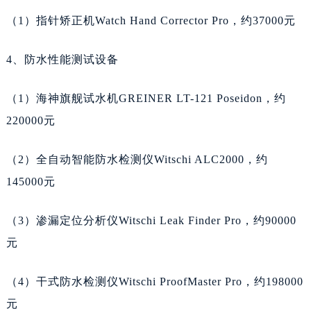
广东省广州市越秀区环市东路371-375号世界贸易中心大厦南塔15层1507室天梭售后服务中心（需提前预约）
（1）指针矫正机Watch Hand Corrector Pro，约37000元
广东省河源市源城区越王大道天梭售后服务中心（需提前预约）
广东省惠州市惠城区江北文昌一路7号华贸大厦（华贸天地）1座30层30-05室天梭售后服务中心（需提前预约）
4、防水性能测试设备
广东省江门市蓬江区广场西路天梭售后服务中心（需提前预约）
（1）海神旗舰试水机GREINER LT-121 Poseidon，约
广东省揭阳市榕城进贤门步行街天梭售后服务中心（需提前预约）
220000元
广东省茂名市电白区水东街道迎宾大道天梭售后服务中心（需提前预约）
广东省梅州市梅江区金燕大道天梭售后服务中心（需提前预约）
（2）全自动智能防水检测仪Witschi ALC2000，约
广东省清远市清城区湖西路天梭售后服务中心（需提前预约）
145000元
广东省汕头市龙湖区长平路天梭售后服务中心（需提前预约）
广东省汕尾市城区香洲街道园林社区翠园街天梭售后服务中心（需提前预约）
（3）渗漏定位分析仪Witschi Leak Finder Pro，约90000
广东省韶关市武江区芙蓉新区与老城中心交汇处天梭售后服务中心（需提前预约）
元
广东省深圳市罗湖区深南东路5001号华润大厦17层1701室天梭售后服务中心（需提前预约）
广东省阳江市江城区东风一路天梭售后服务中心（需提前预约）
（4）干式防水检测仪Witschi ProofMaster Pro，约198000
广东省云浮市云城区金山路天梭售后服务中心（需提前预约）
元
广东省湛江市赤坎区观海北路天梭售后服务中心（需提前预约）