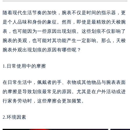
深圳市罗湖区深南东路5001号华润大厦17层1701室（需提前预约）
惠州市惠城区江北文昌一路7号华贸大厦（华贸天地）1座30层30-05室（需提前预约）
随着现代生活节奏的加快，腕表不仅是时间的指示器，更
厦门市思明区湖滨东路95号万象城华润大厦B座11层1104室（需提前预约）
是个人品味和身份的象征。然而，即使是最精致的天梭腕
福州市晋安区竹屿路6号东二环泰禾广场2号楼5层509室（需提前预约）
表，也可能因为一些原因出现划痕。这些划痕不仅影响了
成都市锦江区人民东路6号SAC东原中心24层2406B室（需提前预约）
腕表的美观，也可能对其功能产生一定影响。那么，天梭
重庆市江北区观音桥步行街2号融恒时代广场9层902室（需提前预约）
腕表外观出现划痕的原因有哪些呢？
长沙市芙蓉区建湘路393号世茂环球金融中心写字楼10层1013室（需提前预约）
郑州市二七区民主路10号华润大厦29层2905室（需提前预约）
1.日常使用中的摩擦
太原市迎泽区迎泽街道解放路15号亨得利名表维修授权店3楼（需提前预约）
沈阳市沈河区中街路137号亨得利名表维修授权店1楼（需提前预约）
在日常生活中，佩戴者的手、衣物或其他物品与腕表表面
沈阳市沈河区中街路83号亨得利名表维修授权店1楼（需提前预约）
的摩擦是导致划痕最常见的原因。尤其是在户外活动或进
黑龙江省大庆市萨尔图区会战大街天梭售后服务中心（需提前预约）
行家务劳动时，这些摩擦会更加频繁。
黑龙江省鹤岗市向阳区红军路天梭售后服务中心（需提前预约）
黑龙江省黑河市爱辉区中央街天梭售后服务中心（需提前预约）
2.环境因素
黑龙江省鸡西市鸡冠区红军路天梭售后服务中心（需提前预约）