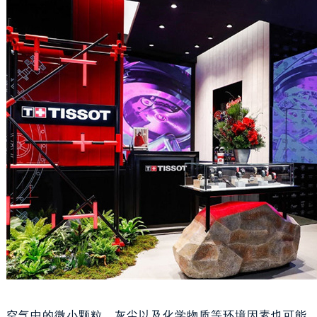
黑龙江省佳木斯市向阳区长安路天梭售后服务中心（需提前预约）
黑龙江省牡丹江市东安区太平路天梭售后服务中心（需提前预约）
黑龙江省七台河市桃山区大同街天梭售后服务中心（需提前预约）
黑龙江省齐齐哈尔市龙沙区龙华路天梭售后服务中心（需提前预约）
黑龙江省双鸭山市尖山区新兴大街天梭售后服务中心（需提前预约）
黑龙江省绥化市北林区新华街与康庄路交叉口天梭售后服务中心（需提前预约）
黑龙江省伊春市伊美区通河路天梭售后服务中心（需提前预约）
吉林省白城市洮北区明仁南街天梭售后服务中心（需提前预约）
吉林省白山市浑江区浑江大街天梭售后服务中心（需提前预约）
吉林省吉林市船营区河南街天梭售后服务中心（需提前预约）
吉林省辽源市龙山区人民大街天梭售后服务中心（需提前预约）
吉林省梅河口市新华街道梅河大街天梭售后服务中心（需提前预约）
吉林省四平市铁东区紫气大路与南九经街交汇处天梭售后服务中心（需提前预约）
吉林省松原市宁江区五环大街天梭售后服务中心（需提前预约）
吉林省通化市东昌区环通乡江南大街天梭售后服务中心（需提前预约）
空气中的微小颗粒、灰尘以及化学物质等环境因素也可能