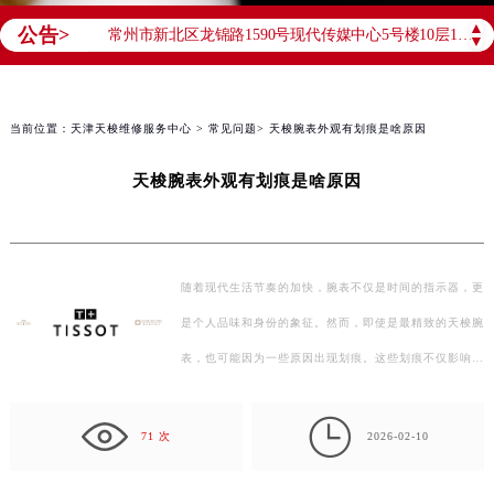
南京市秦淮区中山南路1号南京中心22层22-C1-C3室（需提前预约）
▲
公告>
常州市新北区龙锦路1590号现代传媒中心5号楼10层1008室（需提前预约）
▼
徐州市鼓楼区淮海东路29号苏宁广场IFC国际金融中心35层3508室（需提前预约）
扬州市邗江区国展路29号星耀天地写字楼1号楼18层1803室（需提前预约）
当前位置：
天津天梭维修服务中心
>
常见问题
> 天梭腕表外观有划痕是啥原因
盐城市盐都区世纪大道5号盐城金融城写字楼1号楼16层1604室（需提前预约）
泰州市海陵区永定东路399号置地商务中心东塔（华润万象城）17层1706室（需提前预约）
天梭腕表外观有划痕是啥原因
宁波市江北区大闸南路500号来福士广场办公楼20层2009室（需提前预约）
杭州市上城区钱江路1366号华润大厦A座5层503-5室（需提前预约）
金华市金东区东市南街777号金华万达广场4号楼22楼2209室（需提前预约）
随着现代生活节奏的加快，腕表不仅是时间的指示器，更
绍兴市越城区胜利东路379号世茂天际中心写字楼8层805室（需提前预约）
是个人品味和身份的象征。然而，即使是最精致的天梭腕
嘉兴市南湖区广益路705号嘉兴世界贸易中心A座13层1304室（需提前预约）
表，也可能因为一些原因出现划痕。这些划痕不仅影响了
南昌市红谷滩新区红谷中大道998号绿地双子塔（中央广场）A1座办公楼14层14-07室（需提前预约）
腕表的美观，也可能对其功能产生一定影响。那么，天…
济南市历下区经十路11111号华润中心写字楼（万象城）15层1508室（需提前预约）

广州市天河区天河路230号万菱汇国际中心A塔7层704室（需提前预约）
71 次
2026-02-10
广州市越秀区环市东路371-375号世界贸易中心大厦南塔15层1507室（需提前预约）