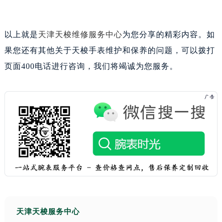
山西省晋城市城区黄华街天梭售后服务中心（需提前预约）
山西省晋中市榆次区顺城街天梭售后服务中心（需提前预约）
以上就是
天津天梭维修服务中心
为您分享的精彩内容。如
山西省临汾市尧都区解放路天梭售后服务中心（需提前预约）
果您还有其他关于天梭手表维护和保养的问题，可以拨打
山西省吕梁市离石区永宁中路与建设街交叉口天梭售后服务中心（需提前预约）
山西省朔州市朔城区怡西路与鄯阳西街交汇处天梭售后服务中心（需提前预约）
页面400电话进行咨询，我们将竭诚为您服务。
山西省忻州市忻府区和平东街与七一南路交叉口天梭售后服务中心（需提前预约）
山西省阳泉市郊区平阳东街与新城大道交叉口天梭售后服务中心（需提前预约）
山西省运城市盐湖区河东街天梭售后服务中心（需提前预约）
山西省长治市潞州区英雄中路天梭售后服务中心（需提前预约）
山西省太原市迎泽区迎泽街道解放路15号亨得利名表维修授权店3楼天梭售后服务中心（需提前预约）
天津市和平区赤峰道136号天津国际金融中心26层2603室天梭售后服务中心（需提前预约）
安徽省安庆市迎江区人民路天梭售后服务中心（需提前预约）
安徽省蚌埠市蚌山区淮河路天梭售后服务中心（需提前预约）
安徽省亳州市谯城区魏武大道天梭售后服务中心（需提前预约）
天津天梭服务中心
安徽省池州市贵池区长江路天梭售后服务中心（需提前预约）