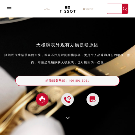

天梭腕表外观有划痕是啥原因
随着现代生活节奏的加快，腕表不仅是时间的指示器，更是个人品味和身份的象征。然
而，即使是最精致的天梭腕表，也可能因为一些原
2026年天梭中国区售后服务网络优化升级公告
海宏伊店
广州万菱汇店
深圳华润大厦店
天津金融中
2026年8月天梭全国官方售后客户服务热线：400-801-5061
2026年8月天梭售后服务中心最新网点地址：
维修服务热线：
400-801-5061
北京市东城区东长安街1号王府井东方广场W3座6层602室（需提前预约）



北京市朝阳区建国门外大街甲6号华熙国际中心D座11层1102室（需提前预约）
天津市和平区赤峰道136号天津国际金融中心26层2603室（需提前预约）
上海市徐汇区虹桥路3号港汇中心2座37层3705室（需提前预约）
上海市黄浦区南京东路299号宏伊国际广场写字楼8层806室（需提前预约）