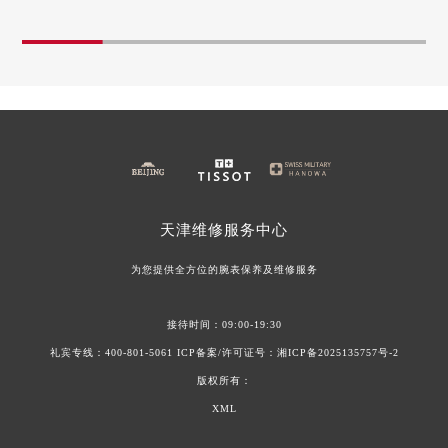
江西省景德镇市珠山区珠山中路天梭售后服务中心（需提前预约）
历久弥新的腕表
可伴随一生的天津天梭时
江西省九江市浔阳区浔阳路天梭售后服务中心（需提前预约）
江西省南昌市红谷滩新区红谷中大道998号绿地双子塔（中央广场）A1座办公楼14层14-07室天梭售后服务中心（需提前预约）
天梭手表受潮，别怕！用自然之力守护时间之美
天梭手表表盘清洁与保养
江西省萍乡市安源区萍安北大道与康庄路交叉口天梭售后服务中心（需提前预约）
天梭手表表蒙磨损怎么办？（手表表蒙磨损的解决方法）
洗净时光印记：天梭手表
江西省上饶市信州区滨江西路天梭售后服务中心（需提前预约）
天梭手表后盖氧化怎么办？（手表后盖氧化的解决方法）
天梭手表如何清洁？（手
江西省新余市渝水区北湖西路天梭售后服务中心（需提前预约）
天梭手表表壳掉色如何解决？
天梭手表的正确保养方法
天梭手表走慢怎么办？（手表走慢的解决方法）
江西省宜春市袁州区中山中路天梭售后服务中心（需提前预约）
江西省鹰潭市月湖区胜利东路天梭售后服务中心（需提前预约）
天津
维修服务中心
山东省德州市德城区东风中路天梭售后服务中心（需提前预约）
为您提供全方位的腕表保养及维修服务
山东省东营市东营区济南路天梭售后服务中心（需提前预约）
山东省济南市历下区经十路11111号华润中心写字楼（万象城）15层1508室天梭售后服务中心（需提前预约）
接待时间：09:00-19:30
山东省济宁市任城区太白楼路天梭售后服务中心（需提前预约）
礼宾专线：
400-801-5061
ICP备案/许可证号：
湘ICP备2025135757号-2
山东省莱芜市文化南路8号银座商城名表维修一楼名表维修天梭售后服务中心（需提前预约）
版权所有：
山东省临沂市兰山区解放路天梭售后服务中心（需提前预约）
XML
山东省日照市东港区烟台路天梭售后服务中心（需提前预约）