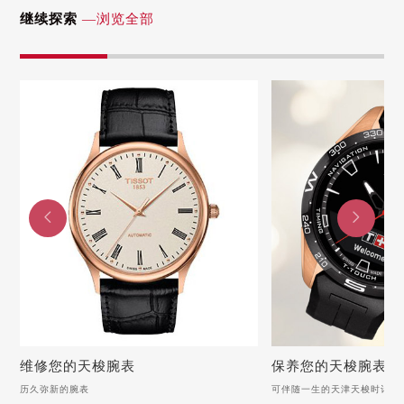
福建省三明市三元区东乾二路天梭售后服务中心（需提前预约）
继续探索
—浏览全部
福建省漳州市龙文区步港路天梭售后服务中心（需提前预约）
江苏省常州市新北区龙锦路1590号现代传媒中心5号楼10层1008室天梭售后服务中心（需提前预约）
江苏省淮安市清江浦区淮海北路天梭售后服务中心（需提前预约）
江苏省连云港市海州区通灌北路天梭售后服务中心（需提前预约）
江苏省南京市秦淮区中山南路1号南京中心22层22-C1-C3室天梭售后服务中心（需提前预约）
江苏省宿迁市宿城区西湖路天梭售后服务中心（需提前预约）
江苏省泰州市海陵区永定东路399号置地商务中心东塔（华润万象城）17层1706室天梭售后服务中心（需提前预约）


江苏省徐州市鼓楼区淮海东路29号苏宁广场IFC国际金融中心35层3508室天梭售后服务中心（需提前预约）
江苏省盐城市盐都区世纪大道5号盐城金融城写字楼1号楼16层1604室天梭售后服务中心（需提前预约）
江苏省扬州市邗江区国展路29号星耀天地写字楼1号楼18层1803室天梭售后服务中心（需提前预约）
江苏省镇江市京口区中山东路天梭售后服务中心（需提前预约）
江西省抚州市临川区赣东大道天梭售后服务中心（需提前预约）
江西省赣州市章贡区文清路天梭售后服务中心（需提前预约）
维修您的天梭腕表
保养您的天梭腕表
历久弥新的腕表
可伴随一生的天津天梭时计
江西省吉安市吉州区井冈山大道天梭售后服务中心（需提前预约）
维修您的天梭腕表
保养您的天梭腕表