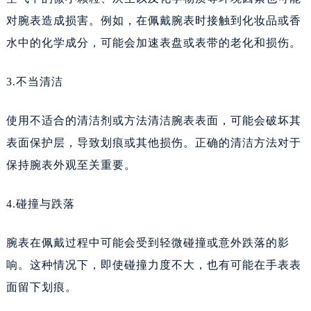
吉林省延边市延吉市解放路天梭售后服务中心（需提前预约）
对腕表造成损害。例如，在佩戴腕表时接触到化妆品或香
辽宁省鞍山市铁东区站前街天梭售后服务中心（需提前预约）
水中的化学成分，可能会加速表盘或表带的老化和损伤。
辽宁省本溪市平山区胜利路天梭售后服务中心（需提前预约）
辽宁省朝阳市双塔区新华路天梭售后服务中心（需提前预约）
3.不当清洁
辽宁省丹东市振兴区七经街天梭售后服务中心（需提前预约）
辽宁省抚顺市新抚区东一路天梭售后服务中心（需提前预约）
使用不适合的清洁剂或方法清洁腕表表面，可能会破坏其
辽宁省阜新市海州区解放大街天梭售后服务中心（需提前预约）
表面保护层，导致划痕或其他损伤。正确的清洁方法对于
辽宁省葫芦岛市连山区中央路天梭售后服务中心（需提前预约）
保持腕表外观至关重要。
辽宁省锦州市古塔区中央大街天梭售后服务中心（需提前预约）
辽宁省辽阳市白塔区新运大街天梭售后服务中心（需提前预约）
4.碰撞与跌落
辽宁省盘锦市兴隆台区石油大街天梭售后服务中心（需提前预约）
辽宁省铁岭市银州区南马路天梭售后服务中心（需提前预约）
腕表在佩戴过程中可能会受到轻微碰撞或意外跌落的影
辽宁省营口市站前区市府路与渤海大街交叉口天梭售后服务中心（需提前预约）
响。这种情况下，即使碰撞力度不大，也有可能在手表表
辽宁省沈阳市沈河区中街路137号亨得利名表维修授权店1楼天梭售后服务中心（需提前预约）
面留下划痕。
辽宁省沈阳市沈河区中街路83号亨得利名表维修授权店1楼天梭售后服务中心（需提前预约）