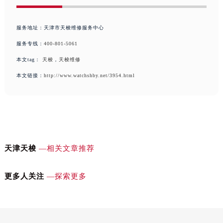
安徽省滁州市琅琊区南谯北路天梭售后服务中心（需提前预约）
安徽省阜阳市颍州区颍州北路天梭售后服务中心（需提前预约）
服务地址：天津市天梭维修服务中心
安徽省淮北市相山区淮海路天梭售后服务中心（需提前预约）
服务专线：
400-801-5061
安徽省淮南市田家庵区国庆中路天梭售后服务中心（需提前预约）
本文tag：
天梭
，
天梭维修
安徽省黄山市屯溪区黄山西路天梭售后服务中心（需提前预约）
本文链接：
http://www.watchshby.net/3954.html
安徽省六安市金安区解放中路天梭售后服务中心（需提前预约）
安徽省马鞍山市雨山区湖南西路天梭售后服务中心（需提前预约）
安徽省宿州市埇桥区人民中路天梭售后服务中心（需提前预约）
安徽省铜陵市铜官区石城大道天梭售后服务中心（需提前预约）
安徽省芜湖市镜湖区中山路步行街天梭售后服务中心（需提前预约）
天津天梭
—相关文章推荐
安徽省宣城市宣州区叠嶂西路天梭售后服务中心（需提前预约）
福建省龙岩市新罗区九一南路天梭售后服务中心（需提前预约）
更多人关注
—探索更多
福建省南平市建阳区人民西路天梭售后服务中心（需提前预约）
福建省宁德市蕉城区天湖东路天梭售后服务中心（需提前预约）
福建省莆田市城厢区霞林街道荔华东大道天梭售后服务中心（需提前预约）