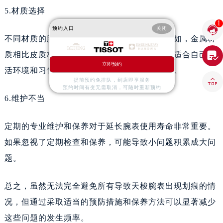
北京市朝阳区建国门外大街甲6号华熙国际中心D座11层1102室天梭售后服务中心（需提前预约）
5.材质选择
北京市东城区东长安街1号王府井东方广场W3座6层602室天梭售后服务中心（需提前预约）
1

预约入口
关闭
河北省保定市竞秀区朝阳北大街北国先天下天梭售后服务中心（需提前预约）
不同材质的腕表对外界环境的抵抗力不同。例如，金属材
内蒙古自治区阿拉善盟市左旗土尔扈特大街天梭售后服务中心（需提前预约）

质相比皮质材料更容易受到划痕的影响。选择适合自己生
内蒙古自治区巴彦淖尔市临河区新华街天梭售后服务中心（需提前预约）
立即预约
活环境和习惯的材质可以有效减少划痕的发生。
内蒙古自治区包头市青山区幸福路甲3号王府井百货名表维修天梭售后服务中心（需提前预约）

提前预约免排队，到店即享服务
预约时间有变无需取消，可随时重新预约
内蒙古自治区赤峰市红山区哈达街天梭售后服务中心（需提前预约）
6.维护不当
内蒙古自治区鄂尔多斯市东胜区伊金霍洛街天梭售后服务中心（需提前预约）
内蒙古自治区呼伦贝尔市海拉尔区中央街天梭售后服务中心（需提前预约）
定期的专业维护和保养对于延长腕表使用寿命非常重要。
内蒙古自治区通辽市科尔沁区明仁大街天梭售后服务中心（需提前预约）
如果忽视了定期检查和保养，可能导致小问题积累成大问
内蒙古自治区乌海市海勃湾区人民南路天梭售后服务中心（需提前预约）
题。
内蒙古自治区乌兰察布市集宁区恩和大街天梭售后服务中心（需提前预约）
内蒙古自治区锡林郭勒盟市锡林浩特市光明街与额尔敦路交叉口天梭售后服务中心（需提前预约）
总之，虽然无法完全避免所有导致天梭腕表出现划痕的情
内蒙古自治区兴安盟市乌兰浩特市兴安大街天梭售后服务中心（需提前预约）
况，但通过采取适当的预防措施和保养方法可以显著减少
山西省大同市平城区迎宾街天梭售后服务中心（需提前预约）
这些问题的发生频率。