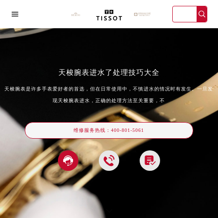

天梭腕表进水了处理技巧大全
天梭腕表是许多手表爱好者的首选，但在日常使用中，不慎进水的情况时有发生。一旦发
现天梭腕表进水，正确的处理方法至关重要，不
海宏伊店
广州万菱汇店
深圳华润大厦店
天津金融中
维修服务热线：
400-801-5061
2026年天梭中国区售后服务网络优化升级公告



2026年8月天梭全国官方售后客户服务热线：400-801-5061
2026年8月天梭售后服务中心最新网点地址：
北京市东城区东长安街1号王府井东方广场W3座6层602室（需提前预约）
北京市朝阳区建国门外大街甲6号华熙国际中心D座11层1102室（需提前预约）