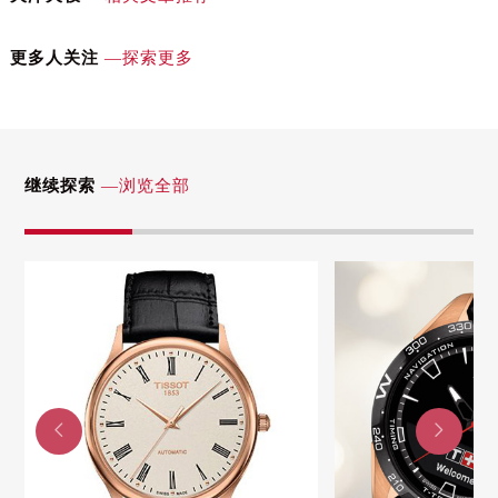
安徽省安庆市迎江区人民路天梭售后服务中心（需提前预约）
安徽省蚌埠市蚌山区淮河路天梭售后服务中心（需提前预约）
更多人关注
—探索更多
安徽省亳州市谯城区魏武大道天梭售后服务中心（需提前预约）
安徽省池州市贵池区长江路天梭售后服务中心（需提前预约）
安徽省滁州市琅琊区南谯北路天梭售后服务中心（需提前预约）
安徽省阜阳市颍州区颍州北路天梭售后服务中心（需提前预约）
继续探索
—浏览全部
安徽省淮北市相山区淮海路天梭售后服务中心（需提前预约）
安徽省淮南市田家庵区国庆中路天梭售后服务中心（需提前预约）
安徽省黄山市屯溪区黄山西路天梭售后服务中心（需提前预约）
安徽省六安市金安区解放中路天梭售后服务中心（需提前预约）
安徽省马鞍山市雨山区湖南西路天梭售后服务中心（需提前预约）
安徽省宿州市埇桥区人民中路天梭售后服务中心（需提前预约）
安徽省铜陵市铜官区石城大道天梭售后服务中心（需提前预约）


安徽省芜湖市镜湖区中山路步行街天梭售后服务中心（需提前预约）
安徽省宣城市宣州区叠嶂西路天梭售后服务中心（需提前预约）