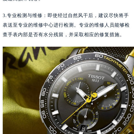
黑龙江省鹤岗市向阳区红军路天梭售后服务中心（需提前预约）
3.专业检测与维修：即使经过自然风干后，建议尽快将手
黑龙江省黑河市爱辉区中央街天梭售后服务中心（需提前预约）
表送至专业的维修中心进行检测。专业的维修人员能够检
黑龙江省鸡西市鸡冠区红军路天梭售后服务中心（需提前预约）
查手表内部是否有水分残留，并采取相应的修复措施。
黑龙江省佳木斯市向阳区长安路天梭售后服务中心（需提前预约）
黑龙江省牡丹江市东安区太平路天梭售后服务中心（需提前预约）
黑龙江省七台河市桃山区大同街天梭售后服务中心（需提前预约）
黑龙江省齐齐哈尔市龙沙区龙华路天梭售后服务中心（需提前预约）
黑龙江省双鸭山市尖山区新兴大街天梭售后服务中心（需提前预约）
黑龙江省绥化市北林区新华街与康庄路交叉口天梭售后服务中心（需提前预约）
黑龙江省伊春市伊美区通河路天梭售后服务中心（需提前预约）
吉林省白城市洮北区明仁南街天梭售后服务中心（需提前预约）
吉林省白山市浑江区浑江大街天梭售后服务中心（需提前预约）
吉林省吉林市船营区河南街天梭售后服务中心（需提前预约）
吉林省辽源市龙山区人民大街天梭售后服务中心（需提前预约）
吉林省梅河口市新华街道梅河大街天梭售后服务中心（需提前预约）