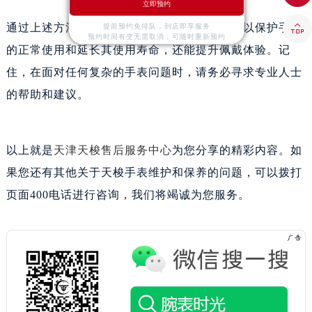
辽宁省铁岭市银州区南马路天梭售后服务中心（需提前预约）
立即预约
辽宁省营口市站前区市府路与渤海大街交叉口天梭售后服务中心（需提前预约）

通过上述方法处理天梭腕表进水问题，不仅可以保护手表
提前预约免排队，到店即享服务
预约时间有变无需取消，可随时重新预约
辽宁省沈阳市沈河区中街路137号亨得利名表维修授权店1楼天梭售后服务中心（需提前预约）
的正常使用和延长其使用寿命，还能提升佩戴体验。记
辽宁省沈阳市沈河区中街路83号亨得利名表维修授权店1楼天梭售后服务中心（需提前预约）
住，在面对任何复杂的手表问题时，请务必寻求专业人士
北京市朝阳区建国门外大街甲6号华熙国际中心D座11层1102室天梭售后服务中心（需提前预约）
的帮助和建议。
北京市东城区东长安街1号王府井东方广场W3座6层602室天梭售后服务中心（需提前预约）
河北省保定市竞秀区朝阳北大街北国先天下天梭售后服务中心（需提前预约）
内蒙古自治区阿拉善盟市左旗土尔扈特大街天梭售后服务中心（需提前预约）
以上就是
天津天梭售后服务中心
为您分享的精彩内容。如
内蒙古自治区巴彦淖尔市临河区新华街天梭售后服务中心（需提前预约）
果您还有其他关于天梭手表维护和保养的问题，可以拨打
内蒙古自治区包头市青山区幸福路甲3号王府井百货名表维修天梭售后服务中心（需提前预约）
页面400电话进行咨询，我们将竭诚为您服务。
内蒙古自治区赤峰市红山区哈达街天梭售后服务中心（需提前预约）
内蒙古自治区鄂尔多斯市东胜区伊金霍洛街天梭售后服务中心（需提前预约）
内蒙古自治区呼伦贝尔市海拉尔区中央街天梭售后服务中心（需提前预约）
内蒙古自治区通辽市科尔沁区明仁大街天梭售后服务中心（需提前预约）
内蒙古自治区乌海市海勃湾区人民南路天梭售后服务中心（需提前预约）