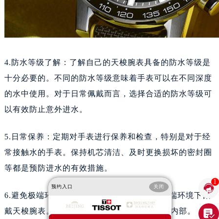
吉林省四平市铁东区紫气大路与南九经街交汇处天梭售后服务中心（需提前预约）
吉林省松原市宁江区五环大街天梭售后服务中心（需提前预约）
吉林省通化市东昌区环通乡江南大街天梭售后服务中心（需提前预约）
吉林省延边市延吉市解放路天梭售后服务中心（需提前预约）
4.防水等级了解：了解自己的天梭腕表具备的防水等级是
辽宁省鞍山市铁东区站前街天梭售后服务中心（需提前预约）
十分必要的。不同的防水等级意味着手表可以在不同深度
辽宁省本溪市平山区胜利路天梭售后服务中心（需提前预约）
的水中使用。对于日常佩戴而言，选择合适的防水等级可
辽宁省朝阳市双塔区新华路天梭售后服务中心（需提前预约）
以有效防止意外进水。
辽宁省丹东市振兴区七经街天梭售后服务中心（需提前预约）
辽宁省抚顺市新抚区东一路天梭售后服务中心（需提前预约）
5.日常保养：定期对手表进行保养和检查，特别是对于经
辽宁省阜新市海州区解放大街天梭售后服务中心（需提前预约）
常接触水的手表。保持机芯清洁、及时更换损坏的密封圈
辽宁省葫芦岛市连山区中央路天梭售后服务中心（需提前预约）
等都是预防进水的有效措施。
辽宁省锦州市古塔区中央大街天梭售后服务中心（需提前预约）
1

预约入口
关闭
辽宁省辽阳市白塔区新运大街天梭售后服务中心（需提前预约）
6.避免极端环境：尽量避免在洗澡、游泳等极端环境下佩
辽宁省盘锦市兴隆台区石油大街天梭售后服务中心（需提前预约）
戴天梭腕表。这些环境容易导致水分进入手表内部。
