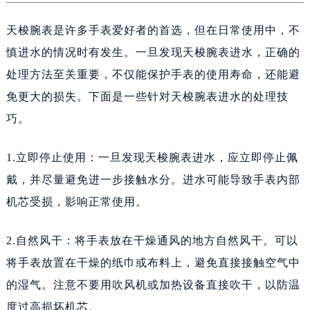
济南市历下区经十路11111号华润中心写字楼（万象城）15层1508室（需提前预约）
天梭腕表是许多手表爱好者的首选，但在日常使用中，不
广州市天河区天河路230号万菱汇国际中心A塔7层704室（需提前预约）
慎进水的情况时有发生。一旦发现天梭腕表进水，正确的
广州市越秀区环市东路371-375号世界贸易中心大厦南塔15层1507室（需提前预约）
处理方法至关重要，不仅能保护手表的使用寿命，还能避
深圳市罗湖区深南东路5001号华润大厦17层1701室（需提前预约）
免更大的损失。下面是一些针对天梭腕表进水的处理技
惠州市惠城区江北文昌一路7号华贸大厦（华贸天地）1座30层30-05室（需提前预约）
巧。
厦门市思明区湖滨东路95号万象城华润大厦B座11层1104室（需提前预约）
福州市晋安区竹屿路6号东二环泰禾广场2号楼5层509室（需提前预约）
1.立即停止使用：一旦发现天梭腕表进水，应立即停止佩
成都市锦江区人民东路6号SAC东原中心24层2406B室（需提前预约）
戴，并尽量避免进一步接触水分。进水可能导致手表内部
重庆市江北区观音桥步行街2号融恒时代广场9层902室（需提前预约）
机芯受损，影响正常使用。
长沙市芙蓉区建湘路393号世茂环球金融中心写字楼10层1013室（需提前预约）
郑州市二七区民主路10号华润大厦29层2905室（需提前预约）
2.自然风干：将手表放在干燥通风的地方自然风干。可以
太原市迎泽区迎泽街道解放路15号亨得利名表维修授权店3楼（需提前预约）
将手表放置在干燥的纸巾或布料上，避免直接接触空气中
沈阳市沈河区中街路137号亨得利名表维修授权店1楼（需提前预约）
的湿气。注意不要用吹风机或加热设备直接吹干，以防温
沈阳市沈河区中街路83号亨得利名表维修授权店1楼（需提前预约）
度过高损坏机芯。
黑龙江省大庆市萨尔图区会战大街天梭售后服务中心（需提前预约）