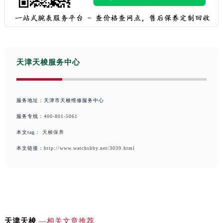
内蒙古自治区乌兰察布市集宁区恩和大街天梭售后服务中心（需提前预约）
内蒙古自治区锡林郭勒盟市锡林浩特市光明街与额尔敦路交叉口天梭售后服务中心（需提前预约）
内蒙古自治区兴安盟市乌兰浩特市兴安大街天梭售后服务中心（需提前预约）
山西省大同市平城区迎宾街天梭售后服务中心（需提前预约）
山西省晋城市城区黄华街天梭售后服务中心（需提前预约）
天津天梭服务中心
山西省晋中市榆次区顺城街天梭售后服务中心（需提前预约）
山西省临汾市尧都区解放路天梭售后服务中心（需提前预约）
服务地址：天津市天梭维修服务中心
山西省吕梁市离石区永宁中路与建设街交叉口天梭售后服务中心（需提前预约）
服务专线：
400-801-5061
山西省朔州市朔城区怡西路与鄯阳西街交汇处天梭售后服务中心（需提前预约）
本文tag：
天梭保养
山西省忻州市忻府区和平东街与七一南路交叉口天梭售后服务中心（需提前预约）
本文链接：
http://www.watchshby.net/3039.html
山西省阳泉市郊区平阳东街与新城大道交叉口天梭售后服务中心（需提前预约）
山西省运城市盐湖区河东街天梭售后服务中心（需提前预约）
山西省长治市潞州区英雄中路天梭售后服务中心（需提前预约）
山西省太原市迎泽区迎泽街道解放路15号亨得利名表维修授权店3楼天梭售后服务中心（需提前预约）
天津市和平区赤峰道136号天津国际金融中心26层2603室天梭售后服务中心（需提前预约）
天津天梭
—相关文章推荐