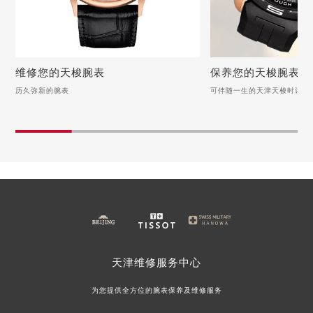
福建省龙岩市新罗区九一南路天梭售后服务中心（需提前预约）
福建省南平市建阳区人民西路天梭售后服务中心（需提前预约）
福建省宁德市蕉城区天湖东路天梭售后服务中心（需提前预约）
福建省莆田市城厢区霞林街道荔华东大道天梭售后服务中心（需提前预约）
维修您的天梭腕表
保养您的天梭腕表
福建省三明市三元区东乾二路天梭售后服务中心（需提前预约）
历久弥新的腕表
可伴随一生的天津天梭时计
维修您的天梭腕表
保养您的天梭腕表
福建省漳州市龙文区步港路天梭售后服务中心（需提前预约）
江苏省常州市新北区龙锦路1590号现代传媒中心5号楼10层1008室天梭售后服务中心（需提前预约）
历久弥新的腕表
可伴随一生的天津天梭时
江苏省淮安市清江浦区淮海北路天梭售后服务中心（需提前预约）
天梭手表受潮，别怕！用自然之力守护时间之美
天梭手表表盘清洁与保养
江苏省连云港市海州区通灌北路天梭售后服务中心（需提前预约）
天梭手表表蒙磨损怎么办？（手表表蒙磨损的解决方法）
洗净时光印记：天梭手表
江苏省南京市秦淮区中山南路1号南京中心22层22-C1-C3室天梭售后服务中心（需提前预约）
天梭手表后盖氧化怎么办？（手表后盖氧化的解决方法）
天梭手表如何清洁？（手
江苏省宿迁市宿城区西湖路天梭售后服务中心（需提前预约）
天梭手表表壳掉色如何解决？
天梭手表的正确保养方法
江苏省泰州市海陵区永定东路399号置地商务中心东塔（华润万象城）17层1706室天梭售后服务中心（需提前预约）
天梭手表走慢怎么办？（手表走慢的解决方法）
江苏省徐州市鼓楼区淮海东路29号苏宁广场IFC国际金融中心35层3508室天梭售后服务中心（需提前预约）
天津
维修服务中心
江苏省盐城市盐都区世纪大道5号盐城金融城写字楼1号楼16层1604室天梭售后服务中心（需提前预约）
为您提供全方位的腕表保养及维修服务
江苏省扬州市邗江区国展路29号星耀天地写字楼1号楼18层1803室天梭售后服务中心（需提前预约）