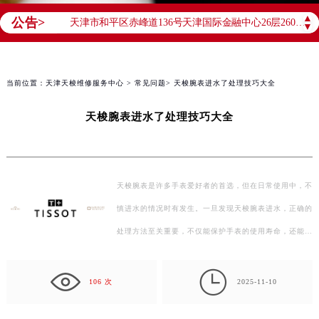
天津市和平区赤峰道136号天津国际金融中心26层2603室（需提前预约）
▲
公告>
▼
上海市徐汇区虹桥路3号港汇中心2座37层3705室（需提前预约）
上海市黄浦区南京东路299号宏伊国际广场写字楼8层806室（需提前预约）
南京市秦淮区中山南路1号南京中心22层22-C1-C3室（需提前预约）
当前位置：
天津天梭维修服务中心
>
常见问题
> 天梭腕表进水了处理技巧大全
常州市新北区龙锦路1590号现代传媒中心5号楼10层1008室（需提前预约）
天梭腕表进水了处理技巧大全
徐州市鼓楼区淮海东路29号苏宁广场IFC国际金融中心35层3508室（需提前预约）
扬州市邗江区国展路29号星耀天地写字楼1号楼18层1803室（需提前预约）
盐城市盐都区世纪大道5号盐城金融城写字楼1号楼16层1604室（需提前预约）
天梭腕表是许多手表爱好者的首选，但在日常使用中，不
泰州市海陵区永定东路399号置地商务中心东塔（华润万象城）17层1706室（需提前预约）
宁波市江北区大闸南路500号来福士广场办公楼20层2009室（需提前预约）
慎进水的情况时有发生。一旦发现天梭腕表进水，正确的
杭州市上城区钱江路1366号华润大厦A座5层503-5室（需提前预约）
处理方法至关重要，不仅能保护手表的使用寿命，还能避
金华市金东区东市南街777号金华万达广场4号楼22楼2209室（需提前预约）
免更大的损失。下面是一些针对天梭腕表进水的处理技…

绍兴市越城区胜利东路379号世茂天际中心写字楼8层805室（需提前预约）
106 次
2025-11-10
嘉兴市南湖区广益路705号嘉兴世界贸易中心A座13层1304室（需提前预约）
南昌市红谷滩新区红谷中大道998号绿地双子塔（中央广场）A1座办公楼14层14-07室（需提前预约）