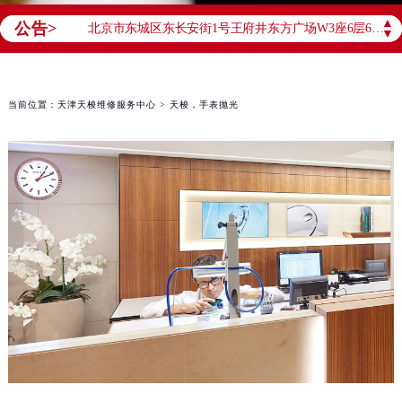
北京市东城区东长安街1号王府井东方广场W3座6层602室（需提前预约）
▲
公告>
北京市朝阳区建国门外大街甲6号华熙国际中心D座11层1102室（需提前预约）
▼
天津市和平区赤峰道136号天津国际金融中心26层2603室（需提前预约）
上海市徐汇区虹桥路3号港汇中心2座37层3705室（需提前预约）
当前位置：
天津天梭维修服务中心
> 天梭，手表抛光
上海市黄浦区南京东路299号宏伊国际广场写字楼8层806室（需提前预约）
南京市秦淮区中山南路1号南京中心22层22-C1-C3室（需提前预约）
常州市新北区龙锦路1590号现代传媒中心5号楼10层1008室（需提前预约）
徐州市鼓楼区淮海东路29号苏宁广场IFC国际金融中心35层3508室（需提前预约）
扬州市邗江区国展路29号星耀天地写字楼1号楼18层1803室（需提前预约）
盐城市盐都区世纪大道5号盐城金融城写字楼1号楼16层1604室（需提前预约）
泰州市海陵区永定东路399号置地商务中心东塔（华润万象城）17层1706室（需提前预约）
宁波市江北区大闸南路500号来福士广场办公楼20层2009室（需提前预约）
杭州市上城区钱江路1366号华润大厦A座5层503-5室（需提前预约）
金华市金东区东市南街777号金华万达广场4号楼22楼2209室（需提前预约）
绍兴市越城区胜利东路379号世茂天际中心写字楼8层805室（需提前预约）