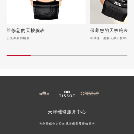
辽宁省盘锦市兴隆台区石油大街天梭售后服务中心（需提前预约）
辽宁省铁岭市银州区南马路天梭售后服务中心（需提前预约）
辽宁省营口市站前区市府路与渤海大街交叉口天梭售后服务中心（需提前预约）
维修您的天梭腕表
保养您的天梭腕表
辽宁省沈阳市沈河区中街路137号亨得利名表维修授权店1楼天梭售后服务中心（需提前预约）
历久弥新的腕表
可伴随一生的天津天梭时计
辽宁省沈阳市沈河区中街路83号亨得利名表维修授权店1楼天梭售后服务中心（需提前预约）
维修您的天梭腕表
保养您的天梭腕表
北京市朝阳区建国门外大街甲6号华熙国际中心D座11层1102室天梭售后服务中心（需提前预约）
历久弥新的腕表
可伴随一生的天津天梭时
北京市东城区东长安街1号王府井东方广场W3座6层602室天梭售后服务中心（需提前预约）
河北省保定市竞秀区朝阳北大街北国先天下天梭售后服务中心（需提前预约）
天梭手表受潮，别怕！用自然之力守护时间之美
天梭手表表盘清洁与保养
内蒙古自治区阿拉善盟市左旗土尔扈特大街天梭售后服务中心（需提前预约）
天梭手表表蒙磨损怎么办？（手表表蒙磨损的解决方法）
洗净时光印记：天梭手表
内蒙古自治区巴彦淖尔市临河区新华街天梭售后服务中心（需提前预约）
天梭手表后盖氧化怎么办？（手表后盖氧化的解决方法）
天梭手表如何清洁？（手
内蒙古自治区包头市青山区幸福路甲3号王府井百货名表维修天梭售后服务中心（需提前预约）
天梭手表表壳掉色如何解决？
天梭手表的正确保养方法
天梭手表走慢怎么办？（手表走慢的解决方法）
内蒙古自治区赤峰市红山区哈达街天梭售后服务中心（需提前预约）
内蒙古自治区鄂尔多斯市东胜区伊金霍洛街天梭售后服务中心（需提前预约）
天津
维修服务中心
内蒙古自治区呼伦贝尔市海拉尔区中央街天梭售后服务中心（需提前预约）
为您提供全方位的腕表保养及维修服务
内蒙古自治区通辽市科尔沁区明仁大街天梭售后服务中心（需提前预约）