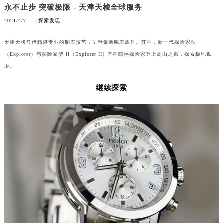
嘉兴市南湖区广益路705号嘉兴世界贸易中心A座13层1304室（需提前预约）
永不止步 突破极限 - 天津天梭全球服务
南昌市红谷滩新区红谷中大道998号绿地双子塔（中央广场）A1座办公楼14层14-07室（需提前预约）
2021/4/7
#探索发现
济南市历下区经十路11111号华润中心写字楼（万象城）15层1508室（需提前预约）
天津天梭凭借精湛专业的制表技艺，呈献最新腕表杰作。其中，新一代探险家型
广州市天河区天河路230号万菱汇国际中心A塔7层704室（需提前预约）
（Explorer）与探险家型 II（Explorer II）旨在陪伴探险家登上高山之巅，探索极地孤
广州市越秀区环市东路371-375号世界贸易中心大厦南塔15层1507室（需提前预约）
境。
深圳市罗湖区深南东路5001号华润大厦17层1701室（需提前预约）
继续探索
惠州市惠城区江北文昌一路7号华贸大厦（华贸天地）1座30层30-05室（需提前预约）
厦门市思明区湖滨东路95号万象城华润大厦B座11层1104室（需提前预约）
福州市晋安区竹屿路6号东二环泰禾广场2号楼5层509室（需提前预约）
成都市锦江区人民东路6号SAC东原中心24层2406B室（需提前预约）
重庆市江北区观音桥步行街2号融恒时代广场9层902室（需提前预约）
长沙市芙蓉区建湘路393号世茂环球金融中心写字楼10层1013室（需提前预约）
郑州市二七区民主路10号华润大厦29层2905室（需提前预约）
太原市迎泽区迎泽街道解放路15号亨得利名表维修授权店3楼（需提前预约）
沈阳市沈河区中街路137号亨得利名表维修授权店1楼（需提前预约）