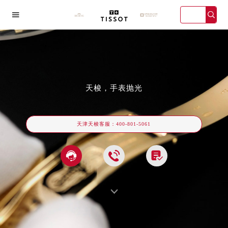

天梭，手表抛光
海宏伊店
广州万菱汇店
深圳华润大厦店
天津金融中
天津天梭客服：
400-801-5061



2026年天梭中国区售后服务网络优化升级公告
2026年8月天梭全国官方售后客户服务热线：400-801-5061
2026年8月天梭售后服务中心最新网点地址：