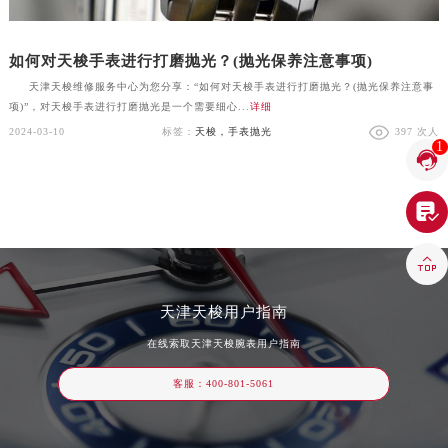
沈阳市沈河区中街路83号亨得利名表维修授权店1楼（需提前预约）
黑龙江省大庆市萨尔图区会战大街天梭售后服务中心（需提前预约）
如何对天梭手表进行打磨抛光？(抛光保养注意事项)
黑龙江省鹤岗市向阳区红军路天梭售后服务中心（需提前预约）
天津天梭维修服务中心为您分享：“如何对天梭手表进行打磨抛光？(抛光保养注意事
黑龙江省黑河市爱辉区中央街天梭售后服务中心（需提前预约）
项)”，对天梭手表进行打磨抛光是一个需要细心...
详细
黑龙江省鸡西市鸡冠区红军路天梭售后服务中心（需提前预约）
2024-03-10
标签：
天梭，手表抛光
397 次人
1

黑龙江省佳木斯市向阳区长安路天梭售后服务中心（需提前预约）
预约入口
关闭
黑龙江省牡丹江市东安区太平路天梭售后服务中心（需提前预约）

黑龙江省七台河市桃山区大同街天梭售后服务中心（需提前预约）
立即预约
黑龙江省齐齐哈尔市龙沙区龙华路天梭售后服务中心（需提前预约）

提前预约免排队，到店即享服务
预约时间有变无需取消，可随时重新预约
黑龙江省双鸭山市尖山区新兴大街天梭售后服务中心（需提前预约）
黑龙江省绥化市北林区新华街与康庄路交叉口天梭售后服务中心（需提前预约）
天津天梭用户指南
黑龙江省伊春市伊美区通河路天梭售后服务中心（需提前预约）
在线索取天津天梭腕表用户指南
吉林省白城市洮北区明仁南街天梭售后服务中心（需提前预约）
客服：
400-801-5061
吉林省白山市浑江区浑江大街天梭售后服务中心（需提前预约）
吉林省吉林市船营区河南街天梭售后服务中心（需提前预约）